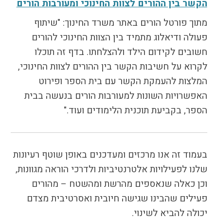
הקשר בין ההורים לצוות החינוכי ומעורבות הורים
הבחירות לרשויות
המקומיות
מתוך פורטל הורים באתר משרד החינוך: "שיתוף
הכשרת הורים
פעולה ודיאלוג מתמיד בין הצוות החינוכי להורים
לאקטיביזם בחינוך
חשובים לקידום הילד ולהצלחתו. בדף זה תוכלו
התארגנויות הורים –
לקרוא על חשיבות הקשר בין ההורים לצוות החינוכי,
משמר הורים וקהילות
המלצות להעמקת הקשר עם בית הספר ופירוט
חינוך חילוניות יישוביות
האפשרויות השונות למעורבות הורים בנעשה בבית
עבודה עם מורים
הספר, בקביעת תוכנית הלימודים ועוד."
העמותה
בעמוד זה אנו מרכזים ומעדכנים באופן שוטף רעיונות
חזון החינוך החילוני
שלנו לפעילויות אלטרנטיביות ולדרכי הוראה מגוונות,
הצוות
וכן כאלה שנאספים מהרשת ומהשטח – מהורים
פעילים שהבינו שגישה חיובית ואסרטיבית מצדם
יכולה להביא לשינוי.
כתבו לנו