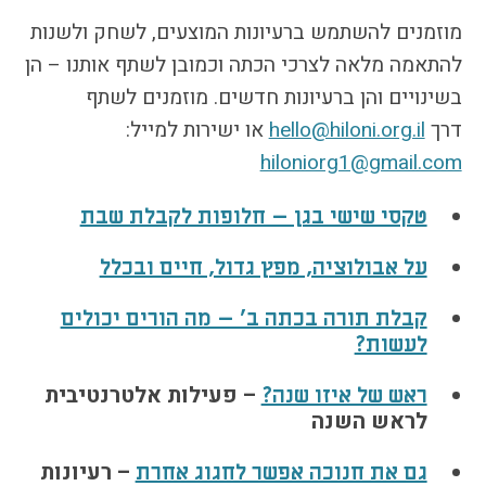
הקו החם
מוזמנים להשתמש ברעיונות המוצעים, לשחק ולשנות
הצטרפות והתנדבות
להתאמה מלאה לצרכי הכתה וכמובן לשתף אותנו – הן
הרשמה לעדכונים
בשינויים והן ברעיונות חדשים. מוזמנים לשתף
הפורום החילוני
דרך
hello@hiloni.org.il
או ישירות למייל:
בפייסבוק
hiloniorg1@gmail.com
טקסי שישי בגן – חלופות לקבלת שבת
על אבולוציה, מפץ גדול, חיים ובכלל
קבלת תורה בכתה ב' – מה הורים יכולים
לעשות?
– פעילות אלטרנטיבית
ראש של איזו שנה?
לראש השנה
–
רעיונות
גם את חנוכה אפשר לחגוג אחרת