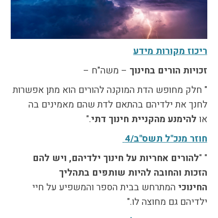
התמודדות עם הדתה
מהי הדתה? ומהי
חילוניות?
כיצד למנוע הדתה?
ריכוז מקורות מידע
זיהיתי הדתה, מה
זכויות הורים בחינוך
– משה"ח –
עושים?
המדריך להורה החילוני
" חלק מחופש הדת המוקנה להורים הוא מתן אפשרות
המדריך למורה: תרבות
לחנך את ילדיהם בהתאם לדת שהם מאמינים בה
יהודית-ישראלית
או
להימנע מהקניית חינוך דתי
."
חוזר מנכ"ל תשס"ב/4
כל הכתבות
" "
להורים אחריות על חינוך ילדיהם, ויש להם
הרשמה לעדכונים
הזכות והחובה להיות שותפים בתהליך
מן התקשורת
החינוכי
המתרחש בבית הספר והמשפיע על חיי
ילדיהם גם מחוצה לו."