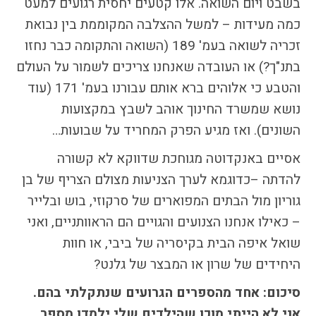
בשבט ויום השואה. אלו קטעים יחסית רגועים למעט
כמה מעידות – למשל ההצלבה המקוממת בין נבואת
זכריה לשואה בעמ' 189 (השואה והתקומה כבר נחזו
בתנ"ך?) או העובדה שאנחנו צריכים לשמור על העולם
והטבע כי אלוהים ברא אותם עבורנו בעמ' 171 (עוד
נושא שמשרד החינוך אוהב לשבץ במקצועות
השונים). ואז מגיע הפרק המחריד על שבועות…
אסיים באנקדוטה מגוחכת שדווקא לא קשורה
להדתה –כדוגמא לערך הצניעות מצולם הצריף של בן
גוריון מול הבתים המפוארים של סרקוזי, בוש ובלייר
– כאילו אנחנו הצנועים והגויים הם הראוותניים, ואני
שואל איפה הבית בקיסריה של ביבי, או חוות
היחידים של שרון או המבצר של גלנט?
סיכום: אחד מהספרים הגרועים שנתקלתי בהם.
אני לא הייתי מוכן שהילדים שלי ילמדו מספר