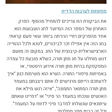
הקו החם
מפתחות לערבות הדדית
הצטרפות והתנדבות
הרשמה לעדכונים
את הביקורת הזו צריכים להתחיל מהסוף. הפרק
הפורום החילוני
האחרון של הספר הזה המיועד לחג השבועות הוא
בפייסבוק
אחד מהפרקים רוויי ההדתה ביותר שאי פעם קראתי.
בחג הזה אין אפילו זכר לביכורים, לטנא ולכל ההווייה
הארצישראלית-קיבוצית של החג. במקום זה מושם
דגש מוחלט על חג מתן תורה, כשלא מובעת כל עמדה
המפקפקת בהיות מתן תורה אירוע היסטורי, או
באמיתות סיפורי התורה. השיא הוא משימות כגון "איך
לדעתכם הייתם מרגישים לו אתם ניצבתם במעמד
מתן תורה המתואר התמונה", "איזה רגש מילא את
האנשים שנכחו במעמד הר סיני" או "דמיינו שאתם
עיתונאים שנשלחו למדבר סיני לדווח על המעמד".
וכל זה בבית ספר ממלכתי.