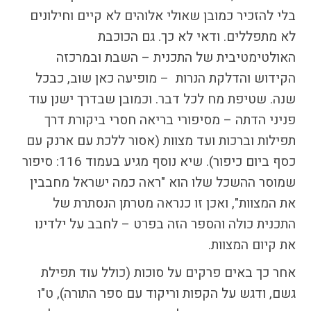
בלי להזכיר כמובן שאולי אלוהים לא קיים וחילונים
לא מתפללים. ודאי לא כך. גם הכוכבת
האולטימטיבית של התכנית – השבת ובמרכזה
הקידוש והדלקת הנרות – מופיעה כאן שוב, כבכל
שנה. שטיפת מח לכל דבר. וכמובן שבדרך ישנן עוד
פניני הדתה – מסיפורי בריאה חסרי ביקורת דרך
תפילות וברכות ועד מצוות (אסור ללכת עם ארנק עם
כסף ביום כיפור). שיא נוסף מגיע בעמוד 116: סיפור
שמוסר ההשכל שלו הוא "ראה כמה ישראל מחבבין
את המצוות", ואכן זו כנראה מטרתן הנסתרת של
התכנית כולה והספר הזה בפרט – לחבב על ילדינו
את קיום המצוות.
אחר כך באים פרקים על סוכות (כולל עוד תפילת
גשם, ודגש על הקפות וריקוד עם ספר התורה), ט"ו