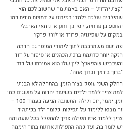
שרובם הודרו מהתכנית. אבל אני שואל את כל חובבי
"קצת יהדות" – האם באמת מה שחשוב לכם הוא
שהילדים שלכם ילמדו בפירוט על דמויות מופת כמו
יהושע בן פרחיה, יוסי בן יוחנן או ניתאי הארבלי
במקום על שפינוזה, פרויד או ז'ורז' פרק?
פה ושם משתרבבת לתוך לימודי המוסר גם הדתה
חזקה יותר כדוגמת ברכת הכהנים או סיפור על דוד
והעכביש שהפאנץ' ליין שלו הוא אמירתו של דוד:
"ברוך בוראך וברוך אתה".
החלק השני עוסק בציר הזמן. בהתחלה לא הבנתי
למה צריך ללמד ילדים בשיעור יהדות על מושגים כמו
זמן, יממה, יום ולילה. התשובה הגיעה בעמוד 109 –
זה מבוא ללימוד על תפילות. כלומר ילד בכיתה ד'
צריך ללמוד איזו תפילה צריך להתפלל בכל שעה ומה
יש לומר בה, ועד כמה התפילות ארוגות בתוך היממה.