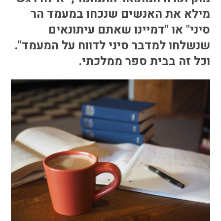
הבחירות לרשויות
מילא את האנשים שנכחו במעמד הר
המקומיות
סיני" או "דמיינו שאתם עיתונאים
הכשרת הורים
שנשלחו למדבר סיני לדווח על המעמד".
לאקטיביזם בחינוך
וכל זה בבית ספר ממלכתי.
התארגנויות הורים –
משמר הורים וקהילות
חינוך חילוניות יישוביות
עבודה עם מורים
העמותה
חזון החינוך החילוני
הצוות
כתבו לנו