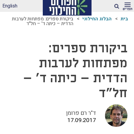
English
חיפוש
בית
הבלוג החילוני
ביקורת ספרים: מפתחות לערבות
הדדית – כיתה ד' – חל"ד
ארגז הכלים שלנו –
לאקלים חינוכי ראוי
ביקורת ספרים:
ונטול הדתה
דיווחי הדתה: עדכונים
מפתחות לערבות
מהשטח
הדתה בספרי לימוד
הדדית – כיתה ד' –
עמותות דתיות בגנים
ובבתי-ספר הממלכתיים
חל"ד
– מה ניתן לעשות?
תכנית הלימודים
במקצוע תרבות
ד"ר רם פרומן
יהודית-ישראלית –
17.09.2017
תכנית מדיתה
הדתה בצה"ל