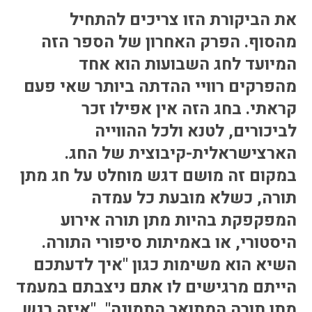
התמודדות עם הדתה
את הביקורת הזו צריכים להתחיל
מהי הדתה? ומהי
מהסוף. הפרק האחרון של הספר הזה
חילוניות?
המיועד לחג השבועות הוא אחד
כיצד למנוע הדתה?
מהפרקים רוויי ההדתה ביותר שאי פעם
זיהיתי הדתה, מה
עושים?
קראתי. בחג הזה אין אפילו זכר
המדריך להורה החילוני
לביכורים, לטנא ולכל ההווייה
המדריך למורה: תרבות
הארצישראלית-קיבוצית של החג.
יהודית-ישראלית
במקום זה מושם דגש מוחלט על חג מתן
תורה, כשלא מובעת כל עמדה
המפקפקת בהיות מתן תורה אירוע
כל הכתבות
היסטורי, או באמיתות סיפורי התורה.
הרשמה לעדכונים
השיא הוא משימות כגון "איך לדעתכם
מן התקשורת
הייתם מרגישים לו אתם ניצבתם במעמד
מתן תורה המתואר התמונה", "איזה רגש