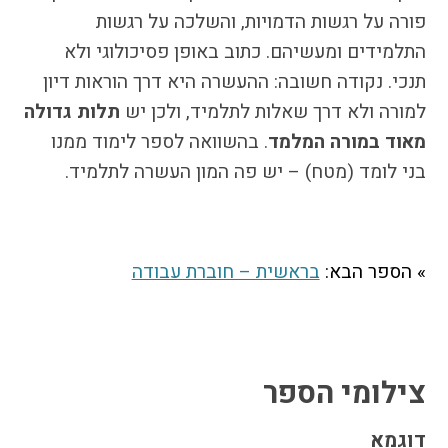
התמודדות עם הדתה
פורה על רגשות הדמויות, והשלכה על רגשות
מהי הדתה? ומהי
התלמידים ומעשיהם. כתוב באופן פסיכולוגי ולא
חילוניות?
תנכי. נקודה חשובה: ההעשרה היא דרך הוראות דיון
כיצד למנוע הדתה?
למורה ולא דרך שאלות לתלמיד, ולכן יש
תלות גדולה
זיהיתי הדתה, מה
מאוד במורה המלמד
. בהשוואה לספר לימוד ממנו
עושים?
בני לומד (מטח) – יש פה המון העשרה לתלמיד.
המדריך להורה החילוני
המדריך למורה: תרבות
יהודית-ישראלית
» הספר הבא:
בראשית – חוברת עבודה
כל הכתבות
הרשמה לעדכונים
מן התקשורת
צילומי הספר
דוגמא