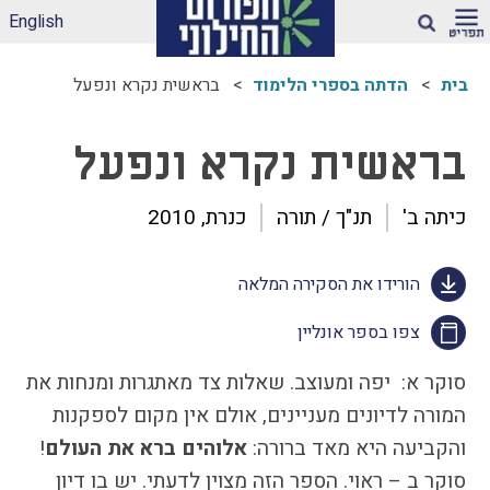
English
חיפוש
בית
הדתה בספרי הלימוד
בראשית נקרא ונפעל
ארגז הכלים שלנו –
לאקלים חינוכי ראוי
בראשית נקרא ונפעל
ונטול הדתה
דיווחי הדתה: עדכונים
כיתה ב'
תנ"ך / תורה
כנרת, 2010
מהשטח
הדתה בספרי לימוד
הורידו את הסקירה המלאה
עמותות דתיות בגנים
ובבתי-ספר הממלכתיים
צפו בספר אונליין
– מה ניתן לעשות?
תכנית הלימודים
סוקר א: יפה ומעוצב. שאלות צד מאתגרות ומנחות את
במקצוע תרבות
המורה לדיונים מעניינים, אולם אין מקום לספקנות
יהודית-ישראלית –
תכנית מדיתה
והקביעה היא מאד ברורה:
אלוהים ברא את העולם
!
הדתה בצה"ל
סוקר ב – ראוי. הספר הזה מצוין לדעתי. יש בו דיון