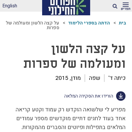
English
חיפוש
בית
הדתה בספרי הלימוד
על קצה הלשון ומעולמה של
ספרות
ארגז הכלים שלנו –
לאקלים חינוכי ראוי
על קצה הלשון
ונטול הדתה
דיווחי הדתה: עדכונים
ומעולמה של ספרות
מהשטח
הדתה בספרי לימוד
כיתה ד'
שפה
עמותות דתיות בגנים
מודן, 2015
ובבתי-ספר הממלכתיים
– מה ניתן לעשות?
הורידו את הסקירה המלאה
תכנית הלימודים
במקצוע תרבות
מפריע לי שלשואה הוקדש רק עמוד וקטע קריאה
יהודית-ישראלית –
אחד בעוד לחגים דתיים מוקדשים מספר עמודים
תכנית מדיתה
המלאים בתפילות ופיוטים והסברים מהמקורות.
הדתה בצה"ל