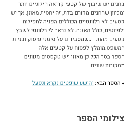
בחגים יש שיבוץ של קטעי קריאה חילוניים יותר
התמודדות עם הדתה
מהי הדתה? ומהי
ומכיוון שהחגים מקורם בדת, זה יחסית מאוזן, אך יש
חילוניות?
קטעים לא רלוונטיים הכוללים הפניה לתפילות
כיצד למנוע הדתה?
ולפיוטים, כולל האזנה. לא נראה לי רלוונטי לשבץ
זיהיתי הדתה, מה
קטעים מהתנך כשמסבירים על סימני פיסוק ובניית
עושים?
המשפט.מומלץ לפסוח על קטעים אלה.
המדריך להורה החילוני
הספר בסך הכל כן מאוזן ויש טקסטים מגוונים
המדריך למורה: תרבות
ממקורות שונים.
יהודית-ישראלית
» הספר הבא:
יהושע שופטים נקרא ונפעל
כל הכתבות
הרשמה לעדכונים
מן התקשורת
צילומי הספר