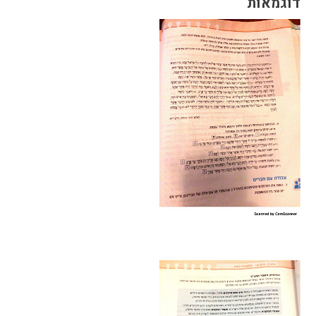
דוגמאות
הבחירות לרשויות
המקומיות
הכשרת הורים
לאקטיביזם בחינוך
התארגנויות הורים –
משמר הורים וקהילות
חינוך חילוניות יישוביות
עבודה עם מורים
העמותה
חזון החינוך החילוני
הצוות
כתבו לנו