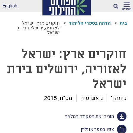
English
חיפוש
בית
הדתה בספרי הלימוד
חוקרים ארץ: ישראל
לאזוריה, ירושלים בירת
ישראל
ארגז הכלים שלנו –
לאקלים חינוכי ראוי
ונטול הדתה
חוקרים ארץ: ישראל
דיווחי הדתה: עדכונים
מהשטח
לאזוריה, ירושלים בירת
הדתה בספרי לימוד
עמותות דתיות בגנים
ישראל
ובבתי-ספר הממלכתיים
– מה ניתן לעשות?
כיתה ו'
גיאוגרפיה
מט"ח, 2015
תכנית הלימודים
במקצוע תרבות
יהודית-ישראלית –
הורידו את הסקירה המלאה
תכנית מדיתה
הדתה בצה"ל
צפו בספר אונליין