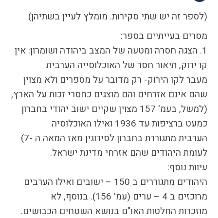
התמודדות עם הדתה
(לספר זה יש שתי סקירות. מומלץ לעיין בשתיהן)
מהי הדתה? ומהי
חילוניות?
מסרים בעייתיים בספר:
כיצד למנוע הדתה?
1. הצגה חסרה ומטעה של המצב ביהודה ושומרון: אין
זיהיתי הדתה, מה
קו ירוק, תיאור חסר של האוכלוסייה הערבית
עושים?
מעבר לקו הירוק- רק מדובר על מספרים ולא מצוין
המדריך להורה החילוני
שהם אינם אזרחים והם מוצגים כחסרי זכות על הארץ,
המדריך למורה: תרבות
(למשל, בעמ' 157 מצוין שקיים ישוב יהודי בחברון
יהודית-ישראלית
כמעט ברציפות עד 1936 ואילו האוכלוסיה
הערבית מתגוררת בחברון לסירוגין מאז המאה ה -7)
לעומת היהודים שהם אזרחי מדינת ישראל.
כל הכתבות
עיוות נוסף:
הרשמה לעדכונים
היהודים מתגוררים ב 150 – ישובים ואילו הערבים
מן התקשורת
מרוכזים ב 4 – ערים (עמ' 156). בנוסף, לא
מוזכרות החלטות האו"ם בנושא השטחים הכבושים.