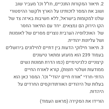
2. תיאור המקורות התנכיים, חז"ל וכו' מעביר שוב
הבחירות לרשויות
המקומיות
ושוב את המסר לזכותינו על הארץ ולקשר ההיסטורי
הכשרת הורים
שלנו למקומות בישראל, ללא חשיבות באיזה צד של
לאקטיביזם בחינוך
הקו הירוק הם נמצאים. יחד עם התיאור החסר
התארגנויות הורים –
של האוכלוסיה הערבית נוצרים מסרים של לאומנות
משמר הורים וקהילות
ושל עליונות יהודית.
חינוך חילוניות יישוביות
3. תיאור חילוקי הדעות בין דתיים לחילונים בירושלים
עבודה עם מורים
בעמוד 239 הוא מזעזע ומתאר טיעונים
קיצוניים כלגיטימיים (כמו הדרת תמונות נשים
ממודעות ושלטי חוצות), קורא לאורח החיים
העמותה
הדתי-חרדי "אורח חיים יהודי" וכו'. המסר כאן הוא
חזון החינוך החילוני
בעלות של היהודים האורתודוקסים החרדים על
הצוות
היהדות.
הורידו את הסקירה (מראש העמוד)
כתבו לנו