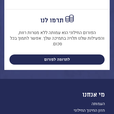
הבחירות לרשויות
המקומיות
הכשרת הורים
תרמו לנו
לאקטיביזם בחינוך
התארגנויות הורים –
הפורום החילוני הוא עמותה ללא מטרות רווח,
משמר הורים וקהילות
והפעילות שלנו תלויה בתמיכה שלך. אפשר לתמוך בכל
חינוך חילוניות יישוביות
סכום.
עבודה עם מורים
לתרומה לפורום
העמותה
חזון החינוך החילוני
הצוות
מי אנחנו
העמותה
חזון החינוך החילוני
כתבו לנו