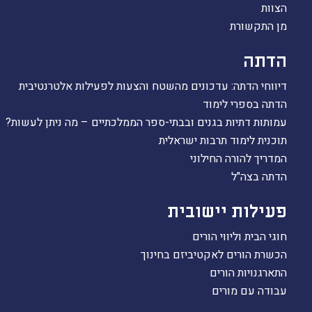
הצוות
הקו החם
מן התקשורת
הצטרפות והתנדבות
הרשמה לעדכונים
הדתה
הפורום החילוני
דיווחי הדתה: עדכונים מהשטח והצעות לפעילות אלטרנטיבית
בפייסבוק
הדתה בספרי לימוד
עמותות דתיות בגנים ובבתי-ספר הממלכתיים – מה ניתן לעשות?
תוכנית לימוד תרבות ישראלית
המדריך להורה החילוני
הדתה בצה"ל
פעילות יישובית
חוגי הבית וליווי הורים
הכשרת הורים לאקטיביזם בחינוך
התארגנויות הורים
עבודה עם מורים