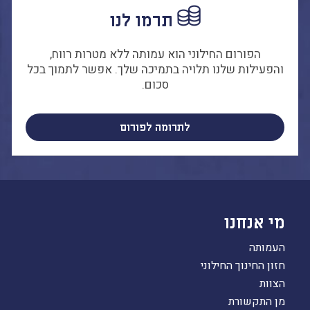
הבחירות לרשויות
תרמו לנו
המקומיות
הכשרת הורים
הפורום החילוני הוא עמותה ללא מטרות רווח,
לאקטיביזם בחינוך
והפעילות שלנו תלויה בתמיכה שלך. אפשר לתמוך בכל
סכום.
התארגנויות הורים –
משמר הורים וקהילות
חינוך חילוניות יישוביות
לתרומה לפורום
עבודה עם מורים
העמותה
מי אנחנו
חזון החינוך החילוני
הצוות
העמותה
חזון החינוך החילוני
הצוות
מן התקשורת
כתבו לנו