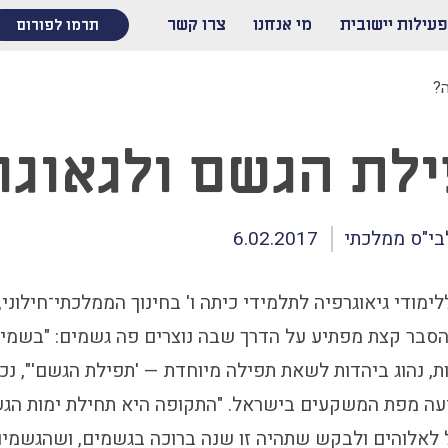
פעילות יישובית
מי אנחנו
צרו קשר
תרמו לפורום
?
לת הגשם ולגאוגר
בי"ס ממלכתי
6.02.2017
לימודי גיאוגרפיה לתלמידי כיתה ו' בחינוך הממלכתי־חילוני
סבר קצת מפתיע על הדרך שבה נוצרים פה גשמים: "בשמינ
ת, נהוג ביהדות לשאת תפילה מיוחדת — 'תפילת הגשם'", נ
עה מפת המשקעים בישראל. "התקופה היא תחילת ימות הג
 לאלוהים ולבקש שתהיה זו שנה ברוכה בגשמים, ושהגשמים 