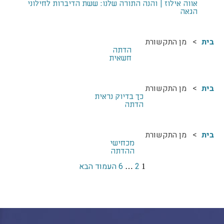
אווה אילוז | והנה התורה שלנו: ששת הדיברות לחילוני
הבחירות לרשויות
הגאה
המקומיות
הכשרת הורים
בית
מן התקשורת
לאקטיביזם בחינוך
הדתה
חשאית
התארגנויות הורים –
משמר הורים וקהילות
חינוך חילוניות יישוביות
בית
מן התקשורת
כך בדיוק נראית
עבודה עם מורים
הדתה
בית
מן התקשורת
מכחישי
העמותה
ההדתה
חזון החינוך החילוני
עמוד
עמוד
2
ניווט
6
העמוד הבא
עמוד
…
1
הצוות
כתבו לנו