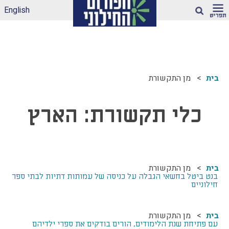
English
חיפוש
ארגז הכלים שלנו –
לאקלים חינוכי ראוי
בית
מן התקשורת
ונטול הדתה
דיווחי הדתה: עדכונים
מהשטח
כלי תקשורת:
הארץ
הדתה בספרי לימוד
עמותות דתיות בגנים
ובבתי-ספר הממלכתיים
– מה ניתן לעשות?
בית
מן התקשורת
תכנית הלימודים
בנט ביטל בחשאי הגבלה על כניסה של עמותות דתיות לבתי ספר
במקצוע תרבות
חילוניים
יהודית-ישראלית –
תכנית מדיתה
בית
מן התקשורת
הדתה בצה"ל
עם פתיחת שנת הלימודים, הורים בודקים את ספרי ילדיהם