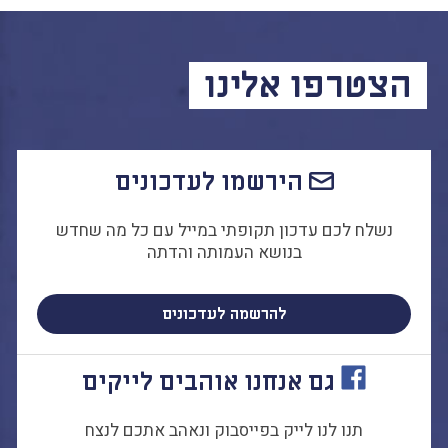
התמודדות עם הדתה
מהי הדתה? ומהי
חילוניות?
הצטרפו אלינו
כיצד למנוע הדתה?
זיהיתי הדתה, מה
עושים?
המדריך להורה החילוני
הירשמו לעדכונים
המדריך למורה: תרבות
יהודית-ישראלית
נשלח לכם עדכון תקופתי במייל עם כל מה שחדש
בנושא העמותה והדתה
להרשמה לעדכונים
כל הכתבות
הרשמה לעדכונים
מן התקשורת
גם אנחנו אוהבים לייקים
תנו לנו לייק בפייסבוק ונאהב אתכם לנצח