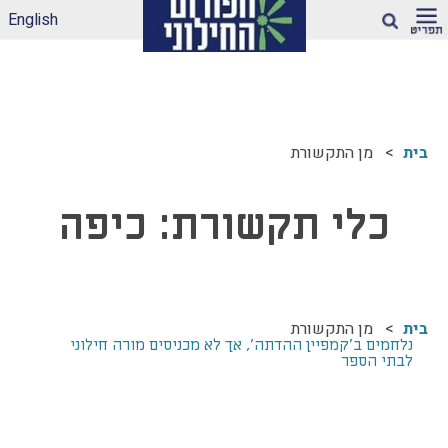
English
חיפוש
ארגז הכלים שלנו –
לאקלים חינוכי ראוי
בית
מן התקשורת
ונטול הדתה
דיווחי הדתה: עדכונים
מהשטח
כלי תקשורת:
כיפה
הדתה בספרי לימוד
עמותות דתיות בגנים
ובבתי-ספר הממלכתיים
– מה ניתן לעשות?
בית
מן התקשורת
תכנית הלימודים
נלחמים ב'קמפיין ההדתה', אך לא מכניסים מורה חילוני
במקצוע תרבות
לבתי הספר
יהודית-ישראלית –
תכנית מדיתה
הדתה בצה"ל