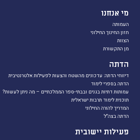
הקו החם
מי אנחנו
הצטרפות והתנדבות
העמותה
הרשמה לעדכונים
חזון החינוך החילוני
הפורום החילוני
הצוות
בפייסבוק
מן התקשורת
הדתה
דיווחי הדתה: עדכונים מהשטח והצעות לפעילות אלטרנטיבית
הדתה בספרי לימוד
עמותות דתיות בגנים ובבתי-ספר הממלכתיים – מה ניתן לעשות?
תוכנית לימוד תרבות ישראלית
המדריך להורה החילוני
הדתה בצה"ל
פעילות יישובית