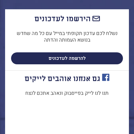
הבחירות לרשויות
המקומיות
הירשמו לעדכונים
הכשרת הורים
לאקטיביזם בחינוך
נשלח לכם עדכון תקופתי במייל עם כל מה שחדש
התארגנויות הורים –
בנושא העמותה והדתה
משמר הורים וקהילות
חינוך חילוניות יישוביות
להרשמה לעדכונים
עבודה עם מורים
גם אנחנו אוהבים לייקים
העמותה
תנו לנו לייק בפייסבוק ונאהב אתכם לנצח
חזון החינוך החילוני
הצוות
כתבו לנו