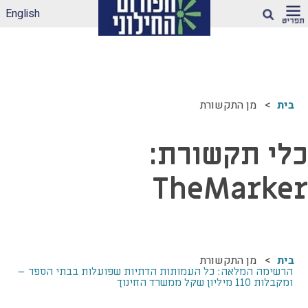
English
חיפוש
ארגז הכלים שלנו –
לאקלים חינוכי ראוי
בית
מן התקשורת
ונטול הדתה
דיווחי הדתה: עדכונים
מהשטח
כלי תקשורת:
הדתה בספרי לימוד
TheMarker
עמותות דתיות בגנים
ובבתי-ספר הממלכתיים
– מה ניתן לעשות?
תכנית הלימודים
במקצוע תרבות
בית
מן התקשורת
יהודית-ישראלית –
הרשימה המלאה: כל העמותות הדתיות שפועלות בבתי הספר –
תכנית מדיתה
ומקבלות 110 מיליון שקל ממשרד החינוך
הדתה בצה"ל