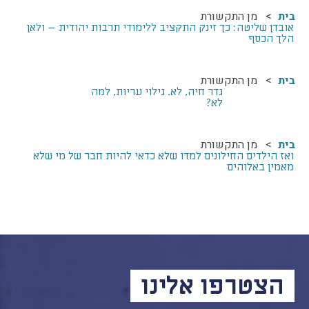
התמודדות עם הדתה
בית
מן התקשורת
אובדן שליטה: כך זינק התקציב ללימודי תרבות יהודית – ולאן
מהי הדתה? ומהי
הלך הכסף
חילוניות?
כיצד למנוע הדתה?
בית
מן התקשורת
זיהיתי הדתה, מה
גדר חיה, לא. גילוי עריות, למה
עושים?
לא?
המדריך להורה החילוני
המדריך למורה: תרבות
בית
מן התקשורת
ואז הילדים החילונים למדו שלא כדאי להיות חבר של מי שלא
יהודית-ישראלית
מאמין באלוהים
כל הכתבות
הרשמה לעדכונים
מן התקשורת
הצטרפו אלינו