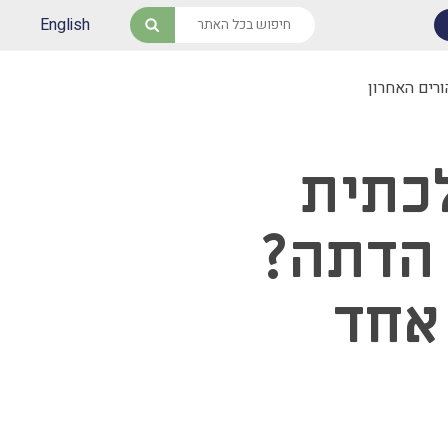
English
חיפוש
רים האחרון
כתית
 הדתה?
אחד