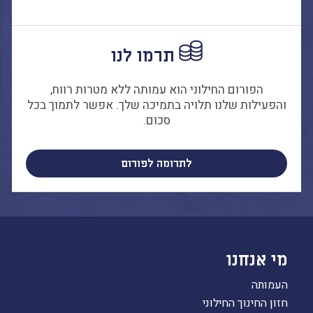
הבחירות לרשויות
המקומיות
הכשרת הורים
תרמו לנו
לאקטיביזם בחינוך
התארגנויות הורים –
הפורום החילוני הוא עמותה ללא מטרות רווח,
משמר הורים וקהילות
והפעילות שלנו תלויה בתמיכה שלך. אפשר לתמוך בכל
חינוך חילוניות יישוביות
סכום.
עבודה עם מורים
לתרומה לפורום
העמותה
חזון החינוך החילוני
הצוות
מי אנחנו
העמותה
חזון החינוך החילוני
כתבו לנו