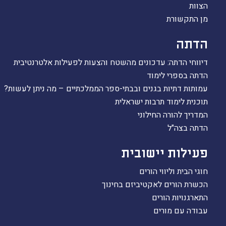
הצוות
הקו החם
מן התקשורת
הצטרפות והתנדבות
הרשמה לעדכונים
הדתה
הפורום החילוני
דיווחי הדתה: עדכונים מהשטח והצעות לפעילות אלטרנטיבית
בפייסבוק
הדתה בספרי לימוד
עמותות דתיות בגנים ובבתי-ספר הממלכתיים – מה ניתן לעשות?
תוכנית לימוד תרבות ישראלית
המדריך להורה החילוני
הדתה בצה"ל
פעילות יישובית
חוגי הבית וליווי הורים
הכשרת הורים לאקטיביזם בחינוך
התארגנויות הורים
עבודה עם מורים