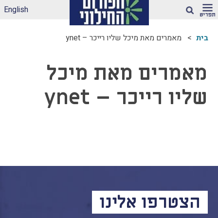
English
חיפוש
בית
מאמרים מאת מיכל שליו רייכר – ynet
ארגז הכלים שלנו –
לאקלים חינוכי ראוי
מאמרים מאת מיכל
ונטול הדתה
דיווחי הדתה: עדכונים
שליו רייכר – ynet
מהשטח
הדתה בספרי לימוד
עמותות דתיות בגנים
ובבתי-ספר הממלכתיים
– מה ניתן לעשות?
תכנית הלימודים
במקצוע תרבות
יהודית-ישראלית –
תכנית מדיתה
הצטרפו אלינו
הדתה בצה"ל