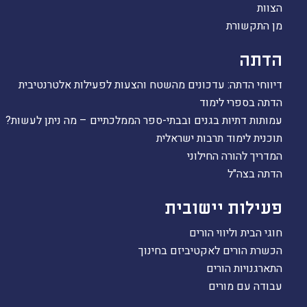
הצוות
הקו החם
מן התקשורת
הצטרפות והתנדבות
הרשמה לעדכונים
הדתה
הפורום החילוני
דיווחי הדתה: עדכונים מהשטח והצעות לפעילות אלטרנטיבית
בפייסבוק
הדתה בספרי לימוד
עמותות דתיות בגנים ובבתי-ספר הממלכתיים – מה ניתן לעשות?
תוכנית לימוד תרבות ישראלית
המדריך להורה החילוני
הדתה בצה"ל
פעילות יישובית
חוגי הבית וליווי הורים
הכשרת הורים לאקטיביזם בחינוך
התארגנויות הורים
עבודה עם מורים