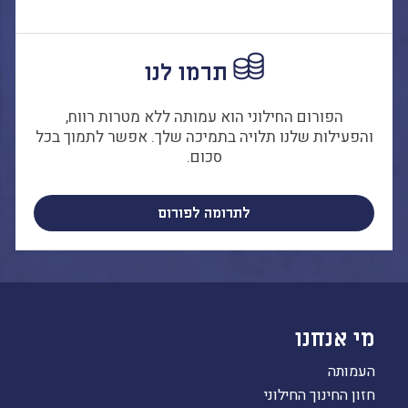
הבחירות לרשויות
המקומיות
הכשרת הורים
תרמו לנו
לאקטיביזם בחינוך
התארגנויות הורים –
הפורום החילוני הוא עמותה ללא מטרות רווח,
משמר הורים וקהילות
והפעילות שלנו תלויה בתמיכה שלך. אפשר לתמוך בכל
חינוך חילוניות יישוביות
סכום.
עבודה עם מורים
לתרומה לפורום
העמותה
חזון החינוך החילוני
הצוות
מי אנחנו
העמותה
חזון החינוך החילוני
כתבו לנו