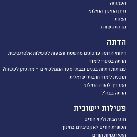
העמותה
הקו החם
חזון החינוך החילוני
הצטרפות והתנדבות
הצוות
הרשמה לעדכונים
מן התקשורת
הפורום החילוני
בפייסבוק
הדתה
דיווחי הדתה: עדכונים מהשטח והצעות לפעילות אלטרנטיבית
הדתה בספרי לימוד
עמותות דתיות בגנים ובבתי-ספר הממלכתיים – מה ניתן לעשות?
תוכנית לימוד תרבות ישראלית
המדריך להורה החילוני
הדתה בצה"ל
פעילות יישובית
חוגי הבית וליווי הורים
הכשרת הורים לאקטיביזם בחינוך
התארגנויות הורים