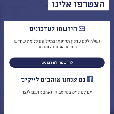
הצטרפו אלינו
התמודדות עם הדתה
מהי הדתה? ומהי
חילוניות?
כיצד למנוע הדתה?
הירשמו לעדכונים
זיהיתי הדתה, מה
עושים?
נשלח לכם עדכון תקופתי במייל עם כל מה שחדש
המדריך להורה החילוני
בנושא העמותה והדתה
המדריך למורה: תרבות
יהודית-ישראלית
להרשמה לעדכונים
גם אנחנו אוהבים לייקים
כל הכתבות
הרשמה לעדכונים
תנו לנו לייק בפייסבוק ונאהב אתכם לנצח
מן התקשורת