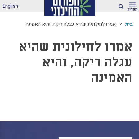
English
חיפוש
בית
אמרו לחילונית שהיא עגלה ריקה, והיא האמינה
ארגז הכלים שלנו –
לאקלים חינוכי ראוי
אמרו לחילונית שהיא
ונטול הדתה
דיווחי הדתה: עדכונים
עגלה ריקה, והיא
מהשטח
הדתה בספרי לימוד
האמינה
עמותות דתיות בגנים
ובבתי-ספר הממלכתיים
– מה ניתן לעשות?
תכנית הלימודים
במקצוע תרבות
יהודית-ישראלית –
תכנית מדיתה
הדתה בצה"ל