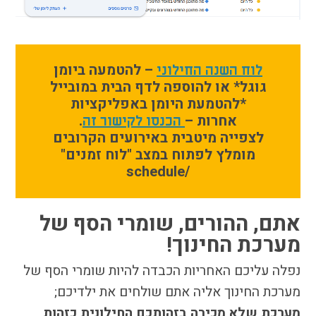
התמודדות עם הדתה
מהי הדתה? ומהי
חילוניות?
כיצד למנוע הדתה?
– להטמעה ביומן
לוח השנה החילוני
גוגל* או להוספה לדף הבית במובייל
זיהיתי הדתה, מה
*להטמעת היומן באפליקציות
עושים?
אחרות –
.
הכנסו לקישור זה
המדריך להורה החילוני
לצפייה מיטבית באירועים הקרובים
המדריך למורה: תרבות
מומלץ לפתוח במצב "לוח זמנים"
יהודית-ישראלית
/schedule
אתם, ההורים, שומרי הסף של
כל הכתבות
מערכת החינוך!
הרשמה לעדכונים
מן התקשורת
נפלה עליכם האחריות הכבדה להיות שומרי הסף של
מערכת החינוך אליה אתם שולחים את ילדיכם;
מערכת שלא מכירה בזהותכם החילונית כזהות