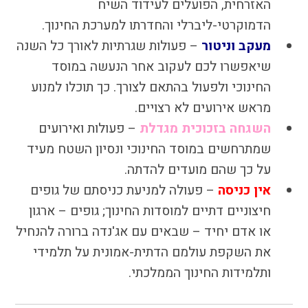
האזרחית, הפועלים לעידוד השיח
הדמוקרטי-ליברלי והחדרתו למערכת החינוך.
מעקב וניטור
– פעולות שגרתיות לאורך כל השנה
שיאפשרו לכם לעקוב אחר הנעשה במוסד
החינוכי ולפעול בהתאם לצורך. כך תוכלו למנוע
מראש אירועים לא רצויים.
השגחה בזכוכית מגדלת
– פעולות ואירועים
שמתרחשים במוסד החינוכי ונסיון השטח מעיד
על כך שהם מועדים להדתה.
אין כניסה
– פעולה למניעת כניסתם של גופים
חיצוניים דתיים למוסדות החינוך; גופים – ארגון
או אדם יחיד – שבאים עם אג'נדה ברורה להנחיל
את השקפת עולמם הדתית-אמונית על תלמידי
ותלמידות החינוך הממלכתי.