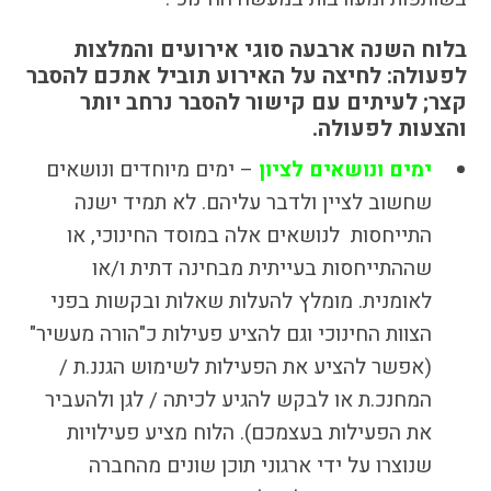
הקו החם
בלוח השנה ארבעה סוגי אירועים והמלצות
הצטרפות והתנדבות
לפעולה:
לחיצה על האירוע
תוביל אתכם להסבר
הרשמה לעדכונים
קצר; לעיתים עם
קישור
להסבר נרחב יותר
הפורום החילוני
והצעות לפעולה.
בפייסבוק
ימים ונושאים לציון
– ימים מיוחדים ונושאים
שחשוב לציין ולדבר עליהם. לא תמיד ישנה
התייחסות לנושאים אלה במוסד החינוכי, או
שההתייחסות בעייתית מבחינה דתית ו/או
לאומנית. מומלץ להעלות שאלות ובקשות בפני
הצוות החינוכי וגם להציע פעילות כ"הורה מעשיר"
(אפשר להציע את הפעילות לשימוש הגננ.ת /
המחנכ.ת או לבקש להגיע לכיתה / לגן ולהעביר
את הפעילות בעצמכם).
הלוח מציע פעילויות
שנוצרו על ידי ארגוני תוכן שונים מהחברה