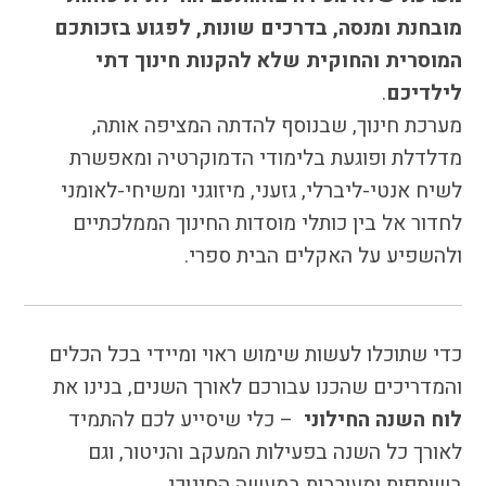
הבחירות לרשויות
מובחנת ומנסה, בדרכים שונות, לפגוע בזכותכם
המקומיות
המוסרית והחוקית שלא להקנות חינוך דתי
הכשרת הורים
לילדיכם
.
לאקטיביזם בחינוך
מערכת חינוך, שבנוסף להדתה המציפה אותה,
התארגנויות הורים –
מדלדלת ופוגעת בלימודי הדמוקרטיה ומאפשרת
משמר הורים וקהילות
חינוך חילוניות יישוביות
לשיח אנטי-ליברלי, גזעני, מיזוגני ומשיחי-לאומני
עבודה עם מורים
לחדור אל בין כותלי מוסדות החינוך הממלכתיים
ולהשפיע על האקלים הבית ספרי.
העמותה
חזון החינוך החילוני
כדי שתוכלו לעשות שימוש ראוי ומיידי בכל הכלים
הצוות
והמדריכים שהכנו עבורכם לאורך השנים, בנינו את
לוח השנה החילוני
– כלי שיסייע לכם להתמיד
לאורך כל השנה בפעילות המעקב והניטור, וגם
כתבו לנו
בשותפות ומעורבות במעשה החינוכי.