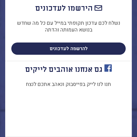
חירות לרשויות
הירשמו לעדכונים
קומיות
שרת הורים
נשלח לכם עדכון תקופתי במייל עם כל מה שחדש
קטיביזם בחינוך
בנושא העמותה והדתה
ארגנויות הורים –
מר הורים וקהילות
להרשמה לעדכונים
נוך חילוניות יישוביות
ודה עם מורים
גם אנחנו אוהבים לייקים
תנו לנו לייק בפייסבוק ונאהב אתכם לנצח
עמותה
ון החינוך החילוני
וות
בו לנו