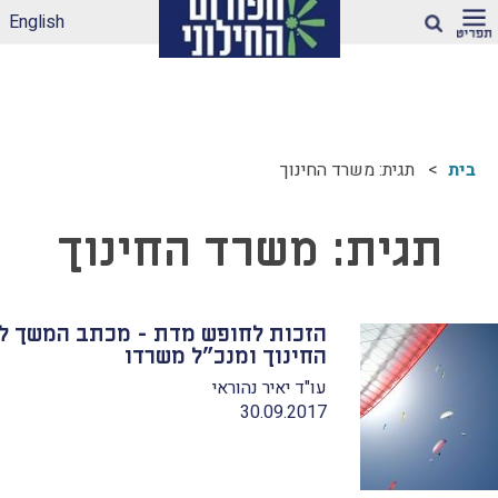
English
חיפוש
גז הכלים שלנו –
קלים חינוכי ראוי
ית
תגית: משרד החינוך
טול הדתה
יווחי הדתה: עדכונים
השטח
תגית:
משרד החינוך
דתה בספרי לימוד
מותות דתיות בגנים
בבתי-ספר הממלכתיים
הזכות לחופש מדת - מכתב המשך לשר
 מה ניתן לעשות?
החינוך ומנכ"ל משרדו
כנית הלימודים
עו"ד יאיר נהוראי
מקצוע תרבות
30.09.2017
הודית-ישראלית –
כנית מדיתה
דתה בצה"ל