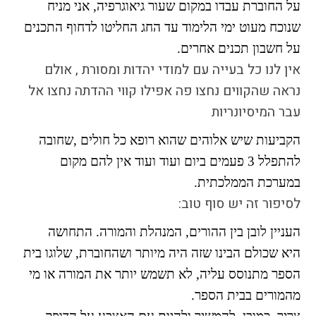
על החוברת עבדו במקום שעור גיאוגרפיה, אני מניח
התמודדות עם הדתה
שנוכח מעוט ימי הלימוד עד החג החליטו לדחוף התכנים
מהי הדתה? ומהי
חילוניות?
על חשבון תכנים אחרים.
כיצד למנוע הדתה?
אין לנו כל בעייה עם למודי יהדות ומסורת , אולם
זיהיתי הדתה, מה
נראה שהקווים נחצו פה אפילו קווי ההדתה נחצו אל
עושים?
עבר המיסיונריות
המדריך להורה החילוני
הקביעות שיש אלוהים שהוא רופא כל חולים ,שחובה
המדריך למורה: תרבות
יהודית-ישראלית
להתפלל 3 פעמים ביום ועוד ועוד אין להם מקום
במערכת הממלכתית.
לסיפור זה יש סוף טוב:
כל הכתבות
העניין לובן בין ההורים, המנהלת והמורה. התחושה
הרשמה לעדכונים
היא שכולם הבינו שזה היה מיותר ושהחוברת, שלוגו בית
מן התקשורת
הספר מתנוסס עליה, לא תשמש יותר את המורה או מי
מהמורים בבית הספר.