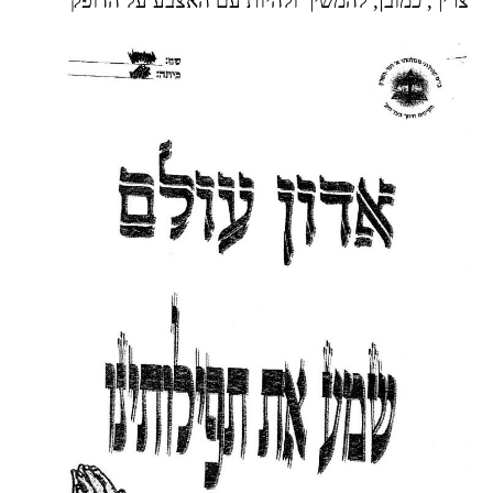
צריך, כמובן, להמשיך ולהיות עם האצבע על הדופק
הבחירות לרשויות
המקומיות
הכשרת הורים
לאקטיביזם בחינוך
התארגנויות הורים –
משמר הורים וקהילות
חינוך חילוניות יישוביות
עבודה עם מורים
העמותה
חזון החינוך החילוני
הצוות
כתבו לנו