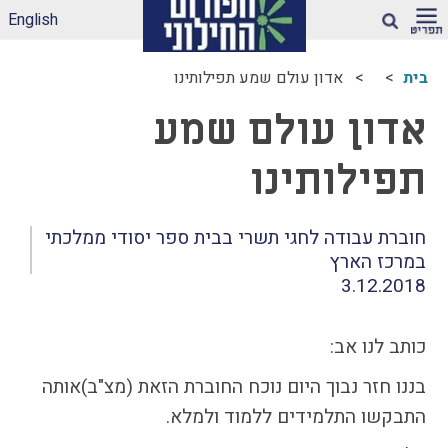
English
חיפוש
בית
אדון עולם שמע תפילותינו
ארגז הכלים שלנו –
אדון עולם שמע
לאקלים חינוכי ראוי
ונטול הדתה
תפילותינו
דיווחי הדתה: עדכונים
מהשטח
הדתה בספרי לימוד
חוברת עבודה לחגי תשרי בבית ספר יסודי ממלכתי
במרכז הארץ
עמותות דתיות בגנים
3.12.2018
ובבתי-ספר הממלכתיים
– מה ניתן לעשות?
תכנית הלימודים
כותב לנו אב:
במקצוע תרבות
יהודית-ישראלית –
בננו חזר נבוך היום נוכח החוברת הזאת (מצ"ב)אותה
תכנית מדיתה
התבקשו התלמידים ללמוד ולמלא.
הדתה בצה"ל