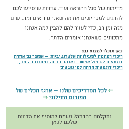
התמודדות עם הדתה
מדיתות של סגל ההוראה ועוד. עדויות שיסייעו לכם
מהי הדתה? ומהי
להדגים למכחישים את מה שאנחנו רואים ומרגישים
חילוניות?
כיצד למנוע הדתה?
מזה זמן רב, כדי לעזור להם להבין למה אנחנו
זיהיתי הדתה, מה
מתכוונים כשאנחנו אומרים הדתה.
עושים?
המדריך להורה החילוני
כאן תוכלו למצוא גם:
ריכוז רעיונות לפעילויות אלטרנטיביות – אפשר גם אחרת
המדריך למורה: תרבות
דוגמאות לטיפול אפשרי בארועי הדתה במוסדות החינוך
יהודית-ישראלית
ריכוז דוגמאות הדתה לפי נושאים
⇐
לכל המדריכים שלנו – ארגז הכלים של
כל הכתבות
⇒
הפורום החילוני
הרשמה לעדכונים
מן התקשורת
נתקלתם בהדתה? נשמח להוסיף את הדיווח
שלכם לכאן