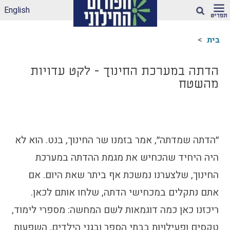
English
חיפוש
בית
ארגז הכלים שלנו –
לאקלים חינוכי ראוי
הדתה במערכת החינוך - לקט עדויות
ונטול הדתה
מהשטח
דיווחי הדתה: עדכונים
מהשטח
הדתה בספרי לימוד
עמותות דתיות בגנים
״הדתה שמדתה״, אמר בזמנו שר החינוך, בנט. הוא לא
ובבתי-ספר הממלכתיים
היה היחיד שהכחיש את מגמת ההדתה במערכת
– מה ניתן לעשות?
תכנית הלימודים
החינוך, שלצערנו נמשכת אף ביתר שאת היום. אם
במקצוע תרבות
אתם נתקלים במכחישי הדתה, שלחו אותם לכאן.
יהודית-ישראלית –
תכנית מדיתה
ריכזנו כאן כמה דוגמאות לשם המחשה: מספרי לימוד,
הדתה בצה"ל
טקסים ופעילויות בבתי הספר ובגני הילדים, השפעות