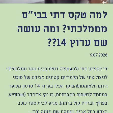
הקו החם
למה טקס דתי בבי"ס
הצטרפות והתנדבות
הרשמה לעדכונים
מממלכתי? ומה עושה
הפורום החילוני
בפייסבוק
שם ערוץ 14??
9.07.2026
די לפולחן דתי ולתעמולה דתית בבית ספר ממלכתי!די
לניצול ציני של תלמידים קטינים מצידם של סוכני
הדתה ולאומנות!הבוקר העלו בערוץ 14 סרטון מכוער
במיוחד לרשתות החברתיות, בו יקי אדמקר (שמופיע
בערוץ, וברדיו קול ברמה), מגיע לבית ספר כוכב
הצפון בתל אביב, ומתקין שם מזוזה יחד…