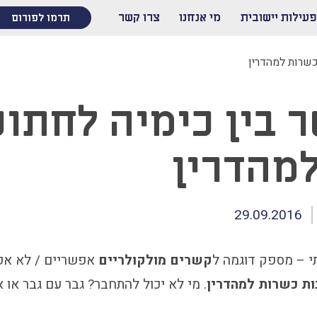
פעילות יישובית
מי אנחנו
צרו קשר
תרמו לפורום
כשרות למהדרין
 בין כימיה לחתונ
מהדרין
29.09.2016
 – מספק דוגמה ל
קשרים מולקולריים
אפשריים / לא אפ
ות כשרות
למהדרין
. מי לא יכול להתחבר? גבר עם גבר או 