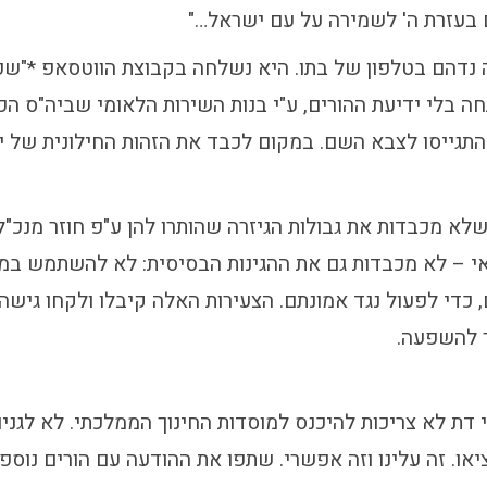
 בעזרת ה' לשמירה על עם ישראל…"
ה נדהם בטלפון של בתו. היא נשלחה בקבוצת הווטסאפ *"שכ
ה בלי ידיעת ההורים, ע"י בנות השירות הלאומי שביה"ס הכנ
תגייסו לצבא השם. במקום לכבד את הזהות החילונית של יל
א מכבדות את גבולות הגיזרה שהותרו להן ע"פ חוזר מנכ"ל 
אי – לא מכבדות גם את ההגינות הבסיסית: לא להשתמש במ
, כדי לפעול נגד אמונתם. הצעירות האלה קיבלו ולקחו גישה
ך להשפעה.
י דת לא צריכות להיכנס למוסדות החינוך הממלכתי. לא לגני
יאו. זה עלינו וזה אפשרי. שתפו את ההודעה עם הורים נוספי