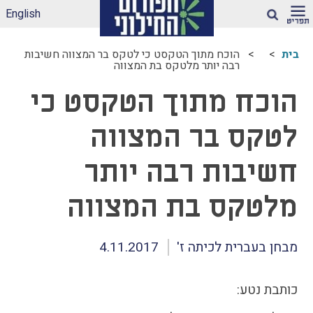
English
חיפוש
בית
הוכח מתוך הטקסט כי לטקס בר המצווה חשיבות
רבה יותר מלטקס בת המצווה
ארגז הכלים שלנו –
הוכח מתוך הטקסט כי
לאקלים חינוכי ראוי
ונטול הדתה
דיווחי הדתה: עדכונים
לטקס בר המצווה
מהשטח
חשיבות רבה יותר
הדתה בספרי לימוד
עמותות דתיות בגנים
מלטקס בת המצווה
ובבתי-ספר הממלכתיים
– מה ניתן לעשות?
תכנית הלימודים
מבחן בעברית לכיתה ז'
4.11.2017
במקצוע תרבות
יהודית-ישראלית –
תכנית מדיתה
כותבת נטע:
הדתה בצה"ל