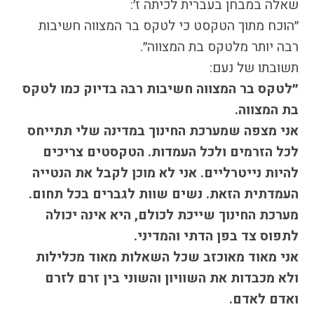
שאלה במבחן בעברית לכיתה ז׳:
התמודדות עם הדתה
״הוכח מתוך הטקסט כי לטקס בר המצווה חשיבות
מהי הדתה? ומהי
חילוניות?
רבה יותר מלטקס בת המצווה״.
כיצד למנוע הדתה?
תשובתו של נעם:
זיהיתי הדתה, מה
״לטקס בר המצווה חשיבות רבה בדיוק כמו ל
טקס
עושים?
בת המצווה.
המדריך להורה החילוני
אני מצפה שמערכת החינוך במדינה שלי תתייחס
המדריך למורה: תרבות
לכל הזרמים ולכל העמדות. הטקסטים צריכים
יהודית-ישראלית
להיות נייטרליים. אני לא מוכן לקבל את הנטייה
העמדתית הזאת. נשים שוות לגברים בכל תחום.
מערכת החינוך שייכת לכולם, היא אינה יכולה
כל הכתבות
לתפוס צד בפן הדתי והמדיני.
הרשמה לעדכונים
אני מאוד מאוכזב שכל השאלות מאוד מכלילות
מן התקשורת
ולא מכבדות את השוויון והשוני בין זרם לזרם
ואדם לאדם.