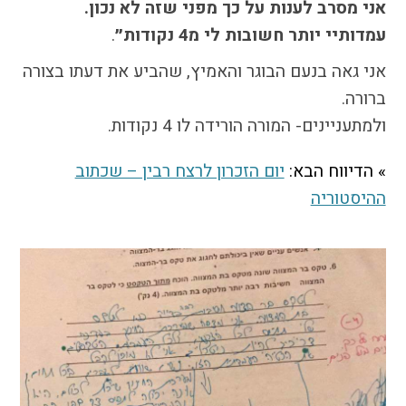
אני מסרב לענות על כך מפני שזה לא נכון.
הבחירות לרשויות
עמדותיי יותר חשובות לי מ4 נקודות״
.
המקומיות
הכשרת הורים
אני גאה בנעם הבוגר והאמיץ, שהביע את דעתו בצורה
לאקטיביזם בחינוך
ברורה.
התארגנויות הורים –
ולמתעניינים- המורה הורידה לו 4 נקודות.
משמר הורים וקהילות
חינוך חילוניות יישוביות
» הדיווח הבא:
יום הזכרון לרצח רבין – שכתוב
עבודה עם מורים
ההיסטוריה
העמותה
חזון החינוך החילוני
הצוות
כתבו לנו