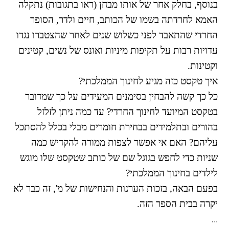
בנוסף, בחלק אחר של אותו מבחן (ראו בתגובות) נתקלה
הבחירות לרשויות
האמא לחרדתה בשמו של הכותב, חיים ולדר, הסופר
המקומיות
החרדי שהתאבד לפני כשלוש שנים לאחר שהצטברו נגדו
הכשרת הורים
לאקטיביזם בחינוך
עדויות רבות על תקיפות מיניות ואונס של נשים, קטינים
התארגנויות הורים –
וקטינות.
משמר הורים וקהילות
איך טקסט כזה מגיע לחינוך הממלכתי?
חינוך חילוניות יישוביות
כל כך קשה להבחין בסימנים המעידים על כך שמדובר
עבודה עם מורים
בטקסט המיועד לחינוך החרדי? עד כמה ניתן לזלזל
בהורים ובתלמידים בבחירת חומרים מבלי בכלל להסתכל
עליהם? האם אי אפשר לצפות ממורה להקדיש כמה
העמותה
שניות כדי לחפש בגוגל שם של כותב שטקסט שלו מוגש
חזון החינוך החילוני
לילדים בחינוך הממלכתי?
הצוות
בפעם הבאה, בזכות הערנות והנחישות של מ', זה כבר לא
יקרה בבית הספר הזה.
…
כתבו לנו