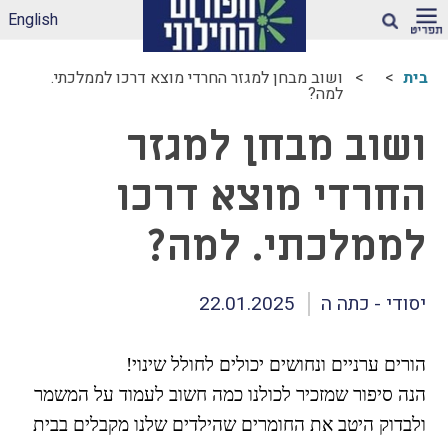
English
חיפוש
בית
ושוב מבחן למגזר החרדי מוצא דרכו לממלכתי.
למה?
ארגז הכלים שלנו –
ושוב מבחן למגזר
לאקלים חינוכי ראוי
ונטול הדתה
דיווחי הדתה: עדכונים
החרדי מוצא דרכו
מהשטח
לממלכתי. למה?
הדתה בספרי לימוד
עמותות דתיות בגנים
ובבתי-ספר הממלכתיים
יסודי - כתה ה
22.01.2025
– מה ניתן לעשות?
תכנית הלימודים
במקצוע תרבות
הורים ערניים ונחושים יכולים לחולל שינוי!
יהודית-ישראלית –
הנה סיפור שמזכיר לכולנו כמה חשוב לעמוד על המשמר
תכנית מדיתה
ולבדוק היטב את החומרים שהילדים שלנו מקבלים בבית
הדתה בצה"ל