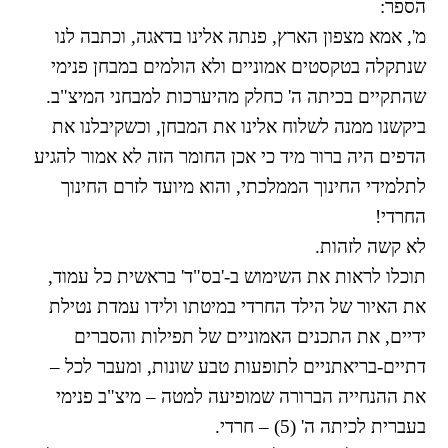
הספר:
התמודדות עם הדתה
מ', אמא מצפון הארץ, פנתה אלינו בדאגה, וכתבה לנו
מהי הדתה? ומהי
חילוניות?
שנתקלה בטקסטים אמוניים ולא הולמים במבחן פנימי
כיצד למנוע הדתה?
שהתקיים בכיתה ה' כחלק מהיערכות למבחני המיצ"ב.
זיהיתי הדתה, מה
ביקשנו ממנה לשלוח אלינו את המבחן, וכשקיבלנו את
עושים?
הדפים היה ברור מיד כי אכן החומר הזה לא אמור להגיע
המדריך להורה החילוני
לתלמידי החינוך הממלכתי, והוא מיועד לזרם החינוך
המדריך למורה: תרבות
החרדי!
יהודית-ישראלית
לא קשה לזהות.
תוכלו לראות את השימוש ב-'בס"ד' בראשית כל עמוד,
את האיור של הילד החרדי במיטתו ולידו עמדת נטילת
כל הכתבות
ידיים, את התכנים האמוניים של תפילות והסברים
הרשמה לעדכונים
דתיים-בריאתניים לתופעות טבע שונות, ומעבר לכל –
מן התקשורת
את ההנחייה הברורה שמופיעה למטה – מיצ"ב פנימי
בעברית לכיתה ה' (5) – חרדי.