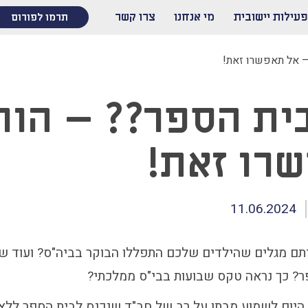
פעילות יישובית
מי אנחנו
צרו קשר
תרמו לפורום
– אל תאפשרו זאת!
ית הספר?? – הור
רו זאת!
11.06.2024
יתם מגלים שהילדים שלכם התפללו הבוקר בביה"ס? ועוד ש
? כך נראה טקס שבועות בבי"ס ממלכתי?
 היום לשמוע מבתו על רב של חב"ד שנכנס לבית הספר ללא