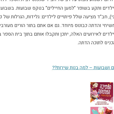
לדים ותקע בשופר "למען החיילים" בטקס שבועות. בשבועות
י), חב"ד מציעה שלל פיתויים לילדים: גלידות, הגרלות של פ
שיחי והדתה כבונוס מיוחד. גם אם אתם בתור הורים מעורב
דים לאירועים האלה, יתכן ותקבלו אותם בתוך בית הספר בז
כניס לתוכה הדתה.
ם ושבועות – למה בנות שירות??