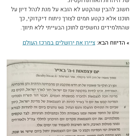
של היהדות האורתודוקסית.
התמודדות עם הדתה
חשוב להבין שהקטע לא הובא על מנת לנהל דיון על
מהי הדתה? ומהי
תוכנו אלא כקטע תמים לצורך ניתוח דיקדוקי, כך
חילוניות?
שהתלמידים נחשפים לתוכן הבעייתי ללא תיווך.
כיצד למנוע הדתה?
זיהיתי הדתה, מה
» הדיווח הבא:
ציירו את ירושלים במרכז העולם
עושים?
המדריך להורה החילוני
המדריך למורה: תרבות
יהודית-ישראלית
כל הכתבות
הרשמה לעדכונים
מן התקשורת