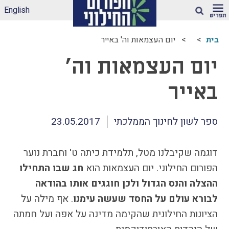
English
חיפוש
בית
יום העצמאות וה' באייר
ארגז הכלים שלנו –
יום העצמאות וה'
לאקלים חינוכי ראוי
ונטול הדתה
באייר
דיווחי הדתה: עדכונים
מהשטח
הדתה בספרי לימוד
ספר לשון לחינוך הממלכתי
23.05.2017
עמותות דתיות בגנים
ובבתי-ספר הממלכתיים
דוגמה שקיבלנו מטל, תלמידת כיתה ט' וחברת נוער
– מה ניתן לעשות?
הפורום החילוני. יום העצמאות הוא
חג שבו התחילו
תכנית הלימודים
ההצלה והנס הגדול ולכן חוגגים אותו בהודאה
במקצוע תרבות
יהודית-ישראלית –
לבורא עולם על החסד שעשה עימנו
. אף מילה על
תכנית מדיתה
הציונות החילונית שהקימה מדינה על אפה ועל חמתה
הדתה בצה"ל