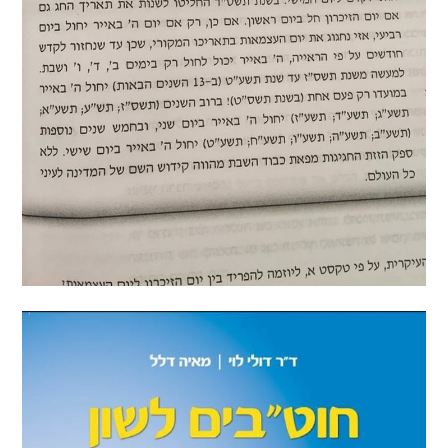
הבחירות לרשויות
המקומיות
הכשרת הורים
לאקטיביזם בחינוך
התארגנויות הורים –
משמר הורים וקהילות
חינוך חילוניות יישוביות
עבודה עם מורים
העמותה
חזון החינוך החילוני
הצוות
כתבו לנו