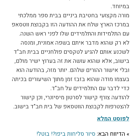
התמודדות עם הדתה
במיוחד.
מהי הדתה? ומהי
מורה מקצועי בחטיבת ביניים בבית ספר ממלכתי
חילוניות?
במרכז הארץ שלח את ההודעה הזו בקבוצת ווטסאפ
כיצד למנוע הדתה?
עם התלמידות והתלמידים שלו לפני ראש השנה.
זיהיתי הדתה, מה
לא רק שהוא מדבר איתם בשפה אמונית, ומנסה
עושים?
לשכנע אותם להגיע לטקסים פולחניים בבית חב"ד
המדריך להורה החילוני
בישוב, אלא שהוא עושה את זה בערוץ ישיר מולם,
המדריך למורה: תרבות
יהודית-ישראלית
ובלי אישור ההורים שלהם. יותר מזה, בהודעה הוא
בעצמו מודה שהוא בזבז זמן מתוך השיעורים בכיתה
כדי לדבר עם התלמידים על חב"ד.
כל הכתבות
להודעה צורף קישור לסרטון מיסיונרי, וכן קישור
הרשמה לעדכונים
להצטרפות לקבוצת הווטסאפ של בית חב"ד בישוב.
מן התקשורת
לפוסט המלא
» הדיווח הבא:
סיור סליחות ביפו?! בוטל!