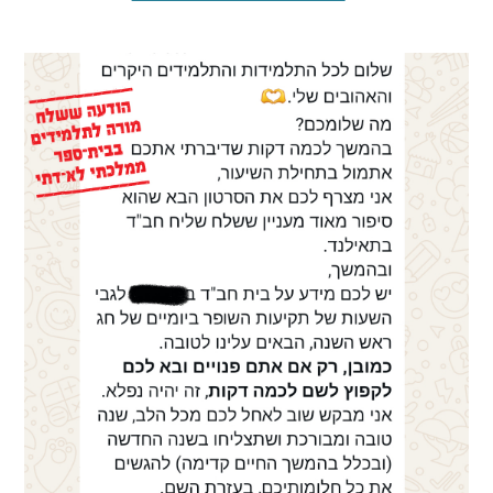
הבחירות לרשויות
המקומיות
הכשרת הורים
לאקטיביזם בחינוך
התארגנויות הורים –
משמר הורים וקהילות
חינוך חילוניות יישוביות
עבודה עם מורים
העמותה
חזון החינוך החילוני
הצוות
כתבו לנו