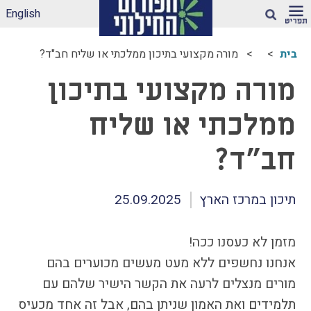
English
חיפוש
בית
מורה מקצועי בתיכון ממלכתי או שליח חב"ד?
ארגז הכלים שלנו –
מורה מקצועי בתיכון
לאקלים חינוכי ראוי
ונטול הדתה
ממלכתי או שליח
דיווחי הדתה: עדכונים
מהשטח
חב"ד?
הדתה בספרי לימוד
עמותות דתיות בגנים
ובבתי-ספר הממלכתיים
תיכון במרכז הארץ
25.09.2025
– מה ניתן לעשות?
תכנית הלימודים
מזמן לא כעסנו ככה!
במקצוע תרבות
אנחנו נחשפים ללא מעט מעשים מכוערים בהם
יהודית-ישראלית –
תכנית מדיתה
מורים מנצלים לרעה את הקשר הישיר שלהם עם
הדתה בצה"ל
תלמידים ואת האמון שניתן בהם, אבל זה אחד מכעיס