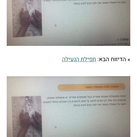
התמודדות עם הדתה
מהי הדתה? ומהי
חילוניות?
כיצד למנוע הדתה?
זיהיתי הדתה, מה
עושים?
המדריך להורה החילוני
» הדיווח הבא:
תפילת הנעילה
המדריך למורה: תרבות
יהודית-ישראלית
כל הכתבות
הרשמה לעדכונים
מן התקשורת