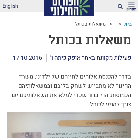
English
חיפוש
בית
משאלות בכותל
ארגז הכלים שלנו –
משאלות בכותל
לאקלים חינוכי ראוי
ונטול הדתה
דיווחי הדתה: עדכונים
פעילות מקוונת באתר אופק כיתה ו'
17.10.2016
מהשטח
הדתה בספרי לימוד
בדרך להכנסת אלוהים לחייהם של ילדינו, משרד
עמותות דתיות בגנים
החינוך לא מתבייש לשחק בליבם ובמשאלותיהם
ובבתי-ספר הממלכתיים
– מה ניתן לעשות?
הכמוסות. הרי ברור שכדי למלא את משאלותיכם יש
תכנית הלימודים
צורך להגיע לכותל…
במקצוע תרבות
יהודית-ישראלית –
תכנית מדיתה
הדתה בצה"ל