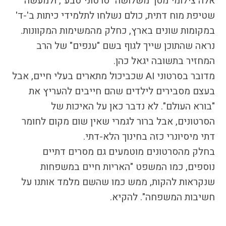
אלה צילומי מסך משלושה "סרטוני טבע", ולמעשה
התמודדות עם הדתה
שטיפת מוח דתית, כולם נשלחו לתלמידי כיתות ב'-ד'
מהי הדתה? ומהי
במקומות שונים בארץ, כחלק מהמשימות המקוונות.
חילוניות?
נראה שהתוכן שייך לגוף בשם "ענפים" של הרב
כיצד למנוע הדתה?
המחזיר בתשובה יגאל כהן.
זיהיתי הדתה, מה
עושים?
מדובר בסרטוני AI שכביכול מתארים בעלי חיים, אבל
המדריך להורה החילוני
בעצם מסבירים לילדים שהם חייבים להעריץ את
המדריך למורה: תרבות
"בורא העולם". לא נדבר כאן על האיכות של
יהודית-ישראלית
הסרטונים, אבל ברור לגמרי שאין שום מקום לחומר
דתי מיסיונרי כזה בחינוך הלא-דתי.
בחלק מהסרטונים מוטמעים גם מסרים דתיים
כל הכתבות
נוספים, כמו המשפט "האריות חיים במשפחות
הרשמה לעדכונים
שנקראות להקות, ממש כמו שהשם מלמד אותנו על
מן התקשורת
חשיבות המשפחה". להקיא.