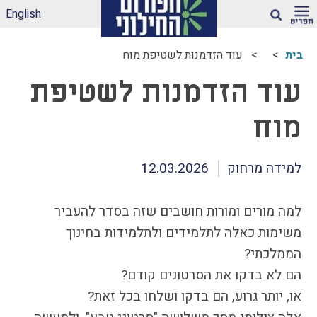
English
חיפוש
בית
עוד הזדמנות לשטיפת מוח
ארגז הכלים שלנו –
עוד הזדמנות לשטיפת
לאקלים חינוכי ראוי
ונטול הדתה
מוח
דיווחי הדתה: עדכונים
מהשטח
הדתה בספרי לימוד
למידה מרחוק
12.03.2026
עמותות דתיות בגנים
ובבתי-ספר הממלכתיים
למה מורים ומורות חושבים שזה בסדר להעביר
– מה ניתן לעשות?
משימות כאלה לתלמידים ולתלמידות בחינוך
תכנית הלימודים
הממלכתי?
במקצוע תרבות
יהודית-ישראלית –
הם לא בדקו את הסרטונים קודם?
תכנית מדיתה
או, יותר גרוע, הם בדקו ושלחו בכל זאת?
הדתה בצה"ל