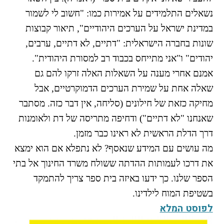
התמודדות עם הדתה
נשאלים התלמידים על אמירות כמו: "חשוב לי לשמור
מהי הדתה? ומהי
במדינת ישראל על הערכים היהודיים", תיאור קבוצות
חילוניות?
שונות בחברה הישראלית: "דתיים, לא דתיים, ערבים,
כיצד למנוע הדתה?
יהודים" ו"אני מתייחס בכבוד רב למסורת היהודית".
זיהיתי הדתה, מה
עושים?
אמנם אחרי מענה על השאלות האלה זרקו להם גם
המדריך להורה החילוני
שאלה אחת על שמירת הערכים הדמוקרטיים, אבל
המדריך למורה: תרבות
מחיקה כזאת של חילונים (סליחה, אין דבר כזה. מסתבר
יהודית-ישראלית
שאנחנו "לא דתיים") ודחיפה מתריסה של דת ולאומנות
דרך הדלת הראשית לא ראינו כבר מזמן.
מה עושים עם המידע שנאסף? לא נתפלא אם הוא ימצא
כל הכתבות
את דרכו לעמותות ההדתה ששולח משרד החינוך אל בתי
הרשמה לעדכונים
הספר שלנו. כך ידעו באיזה בית ספר צריך להתמקד
מן התקשורת
בשטיפת המוח לילדינו.
לפוסט המלא