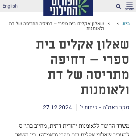
English
חיפוש
בית
שאלון אקלים בית ספרי – דחיפה מתריסה של דת
ולאומנות
ארגז הכלים שלנו –
שאלון אקלים בית
לאקלים חינוכי ראוי
ונטול הדתה
דיווחי הדתה: עדכונים
ספרי – דחיפה
מהשטח
מתריסה של דת
הדתה בספרי לימוד
עמותות דתיות בגנים
ולאומנות
ובבתי-ספר הממלכתיים
– מה ניתן לעשות?
תכנית הלימודים
סקר ראמ"ה - כיתות י'
27.12.2024
במקצוע תרבות
יהודית-ישראלית –
תכנית מדיתה
משרד החינוך ללאומנות יהודית דתית, מחייב בתי"ס
הדתה בצה"ל
להעביר שאלוני אקלים בית ספרי (ראמ"ה). בין השאר