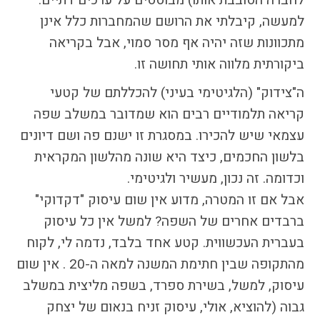
לחברה הסובבת אותו) מבוססים על ערכים דתיים.
הבחירות לרשויות
למעשה, קיבלתי את הרושם שהמחברות כלל אינן
המקומיות
מתכוונות שזה יהיה אף מסר סמוי, אבל בקריאה
הכשרת הורים
ביקורתית מלווה אותי תחושה זו.
לאקטיביזם בחינוך
התארגנויות הורים –
ה"צידוק" (הלגיטימי בעיני) להכללתם של קטעי
משמר הורים וקהילות
קריאה תלמודיים רבים הוא שמדובר במשלב שפה
חינוך חילוניות יישוביות
עצמאי שיש להכירו. במסגרת זו ישנם פה ושם דיונים
עבודה עם מורים
בלשון החכמים, כיצד היא שונה מהלשון המקראית
וכדומה. זה נכון, מעשיר ולגיטימי.
אבל אם זו המטרה, מדוע אין שום עיסוק "דקדוקי"
העמותה
ברבדים אחרים של השפה? למשל אין כל עיסוק
חזון החינוך החילוני
בעברית העכשווית. קטע אחד בלבד, נדמה לי, לקוח
הצוות
מהתקופה שבין חתימת המשנה למאה ה-20 . אין שום
עיסוק, למשל, בשירת ספרד, בשפה מליצית במשלב
גבוה (להוציא, אולי, עיסוק זניח בנאום של יצחק
כתבו לנו