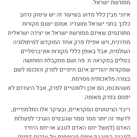
ממורשת ישראל.
התמודדות עם הדתה
מהי הדתה? ומהי
אינני מבין כלל מדוע בשיעור זה יש עיסוק נרחב
חילוניות?
כלכך בחגי ישראל ומועדיו. אמנם ישנם מקורות
כיצד למנוע הדתה?
מתורגמים שאינם ממורשת ישראל או יצירה ישראלית
זיהיתי הדתה, מה
מודרנית, ויש אפילו פרק אחד המוקדש למיתולוגיה
עושים?
העולמית, אבל באופן כללי מקורות אוניברסליים
המדריך להורה החילוני
בטלים במקראה זו. פה ושם מתקבלת התחושה
המדריך למורה: תרבות
שמקורות יהודיים אינם חיוניים לפרק והוכנסו לשם
יהודית-ישראלית
בצורה מלאכותית מסוימת.
משהוכנסו, הם אכן רלוונטיים לפרק, אבל היעדרם לא
יפגום בפרק מאומה.
כל הכתבות
הרשמה לעדכונים
ריבוי הציטוטים המקראיים, ובעיקר אלו התלמודיים,
מן התקשורת
לדעתי זה יותר מסר סמוי שהבסיס הערכי לפעולות
האדם (למשל יחס האדם לטבע או יחס היחיד