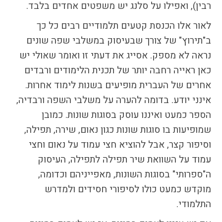
רבין), ואפילו על סלנג יש משפטים אחדים בלבד.
הקו החם
הצטרפות והתנדבות
לאור אלו הכנסת קטעים תלמודיים רבים כל כך
הרשמה לעדכונים
ב"תירוץ" של צורך שבעיסוק במשלבי שפה שונים
הפורום החילוני
נראה לא מספק. אסייג את דעתי זו ואומר שאולי יש
בפייסבוק
כאן ראייה רחבה יותר של תכנית הלימודים ורבדים
אחרים של העברית מופיעים בשנות לימוד אחרות.
אינני יודע. בדומה להערה על משלבי השפה ורבדיה,
הספר כמעט ואיננו עוסק בסוגות שונות. כמובן
שמופיעות בו סוגות שונות כגון נאום, שירה, תפילה,
וסיפור קצר, אבל להוציא חצי עמוד על נאום וחצי
עמוד על השוואת שיר תפילה לתפילה, העיסוק
ה"ספרותי" בסוגות השונות, מאפייניהם וכדומה,
מוקדש כמעט כולו לסיפורי חסידים ולמדרש
התלמודי.