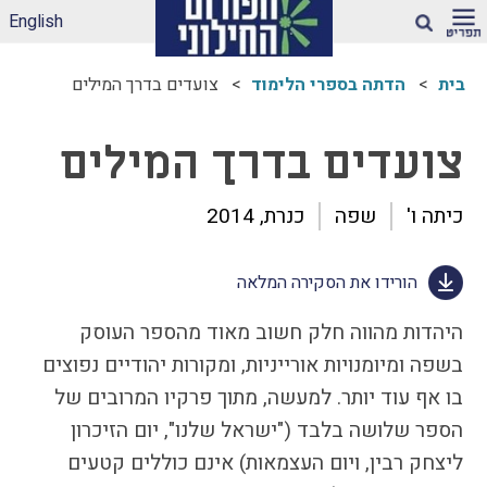
English
חיפוש
בית
הדתה בספרי הלימוד
צועדים בדרך המילים
ארגז הכלים שלנו –
לאקלים חינוכי ראוי
צועדים בדרך המילים
ונטול הדתה
דיווחי הדתה: עדכונים
כיתה ו'
שפה
כנרת, 2014
מהשטח
הדתה בספרי לימוד
הורידו את הסקירה המלאה
עמותות דתיות בגנים
ובבתי-ספר הממלכתיים
היהדות מהווה חלק חשוב מאוד מהספר העוסק
– מה ניתן לעשות?
בשפה ומיומנויות אורייניות, ומקורות יהודיים נפוצים
תכנית הלימודים
במקצוע תרבות
בו אף עוד יותר. למעשה, מתוך פרקיו המרובים של
יהודית-ישראלית –
הספר שלושה בלבד ("ישראל שלנו", יום הזיכרון
תכנית מדיתה
ליצחק רבין, ויום העצמאות) אינם כוללים קטעים
הדתה בצה"ל