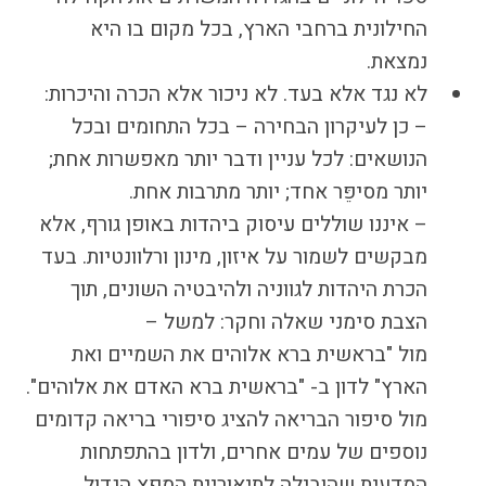
הקו החם
החילונית ברחבי הארץ, בכל מקום בו היא
הצטרפות והתנדבות
נמצאת.
הרשמה לעדכונים
לא נגד אלא בעד. לא ניכור אלא הכרה והיכרות:
הפורום החילוני
– כן לעיקרון הבחירה – בכל התחומים ובכל
בפייסבוק
הנושאים: לכל עניין ודבר יותר מאפשרות אחת;
יותר מסיפֵּר אחד; יותר מתרבות אחת.
– איננו שוללים עיסוק ביהדות באופן גורף, אלא
מבקשים לשמור על איזון, מינון ורלוונטיות. בעד
הכרת היהדות לגווניה ולהיבטיה השונים, תוך
הצבת סימני שאלה וחקר: למשל –
מול "בראשית ברא אלוהים את השמיים ואת
הארץ" לדון ב- "בראשית ברא האדם את אלוהים".
מול סיפור הבריאה להציג סיפורי בריאה קדומים
נוספים של עמים אחרים, ולדון בהתפתחות
המדעית שהובילה לתיאוריית המפץ הגדול