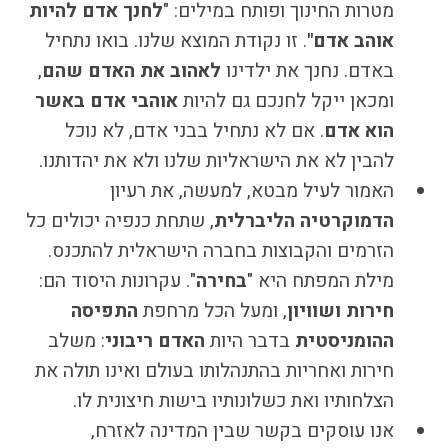
מטרות החינוך ופותח במילים: "
לחנך אדם להיות
אוהב אדם
"
. זו נקודת המוצא שלנו. בואו נתחיל
באדם. נחנך את ילדינו
לאהוב את האדם שהם
,
ומכאן ייקל לחנכם גם להיות
אוהבי אדם באשר
הוא אדם
. אם לא נתחיל בבני אדם, לא נוכל
להבין לא את הישראליות שלנו ולא את יהדותנו.
האמור לעיל מבטא, למעשה, את רעיון
הדמוקרטיה הליברלית
, שתחת כנפיה יכולים כל
הזרמים והקבוצות בחברה הישראלית להתכנס.
מילת המפתח היא "
בחירה
". עקרונות היסוד הם:
חירות ושוויון
, ומעל הכל מרחפת
התפיסה
ההומניסטית
בדבר היות
האדם ריבוני
: משלב
חירות ואחריות בהתנהלותו בעולם ואינו תולה את
הצלחותיו ואת כשלונותיו בישות חיצונית לו.
אנו עוסקים בקשר שבין המדינה לאזרח,