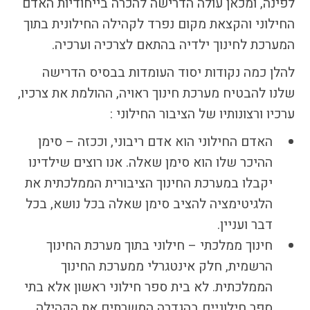
לפינה, ומכאן עולה הדרישה להכרה בייחודיות האדם
הבחירות לרשויות
החילוני והקצאת מקום נפרד לקהילה החילונית בתוך
המקומיות
המערכת לחינוך ילדיה בהתאם לצרכיה וערכיה.
הכשרת הורים
לאקטיביזם בחינוך
להלן כמה נקודות יסוד העומדות בבסיס הדרישה
התארגנויות הורים –
שלנו להבטיח מערכת חינוך ראויה, ההולמת את צרכיו,
משמר הורים וקהילות
ערכיו ורצונותיו של הציבור החילוני :
חינוך חילוניות יישוביות
עבודה עם מורים
האדם החילוני הוא אדם ריבוני, וככזה – סימן
ההיכר שלו הוא סימן שאלה. אנו רוצים שילדינו
יקבלו במערכת החינוך הציבורית הממלכתית את
העמותה
הלגיטימציה להציב סימן שאלה בכל נושא, בכל
חזון החינוך החילוני
דבר ועניין.
הצוות
חינוך ממלכתי – חילוני בתוך מערכת החינוך
הרשמית, חלק אינטגרלי ממערכת החינוך
הממלכתית. לא בית ספר חילוני ראשון אלא בתי
כתבו לנו
ספר חילוניים בהגדרה המשרתים את הקהילה