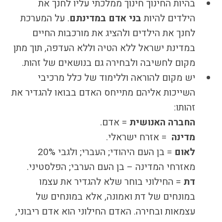
בהיות החינוך חינוך ממלכתי עליו לחנך את
הילדים להיות
בני אדם במדינתם
. על המערכת
לחנך את הילדים ולהציג את מורכבות החיים
במדינת ישראל ללא הטיה וללא העדפה, תוך מתן
מקום לחשיבה ולבחירה גם בנושאים של זהות.
יש מקום להוראה וללימוד של כלל מרכיבי
השייכות אליהם מתייחס האדם בבואו להגדיר את
זהותו:
החברה האנושית
= אדם.
מדינה
= אזרח ישראלי.
לאום
= בן העם היהודי; העברי; ולגבי 20%
מאזרחי המדינה – בן העם הערבי; הפלסטיני.
דת
= החילוני בוחר שלא להגדיר את עצמו
במונחים של דת ואמונה, אלא במונחים של
עצמאות ובחירה. האדם החילוני הוא אדם ריבוני,