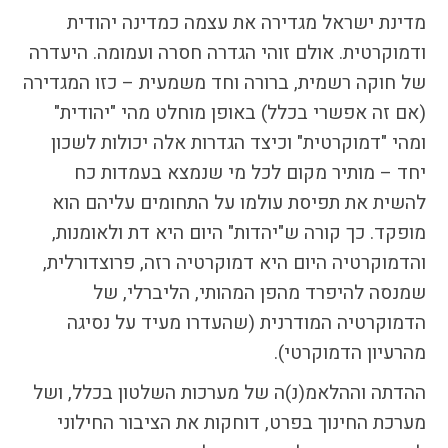
התמודדות עם הדתה
מדינת ישראל מגדירה את עצמה כמדינה יהודית
מהי הדתה? ומהי
ודמוקרטית. אולם זוהי הגדרה חסרה ועמומה. היעדרה
חילוניות?
של חוקה רשמית, ברורה וחד משמעית – כזו המגדירה
כיצד למנוע הדתה?
(אם זה אפשרי בכלל) באופן מוחלט מהי "יהודית"
זיהיתי הדתה, מה
ומהי "דמוקרטית" וכיצד הגדרות אלה יכולות לשכון
עושים?
יחד – מותיר מקום לכל מי שנמצא בעמדות כח
המדריך להורה החילוני
להשית את תפיסת עולמו על התחומים עליהם הוא
המדריך למורה: תרבות
יהודית-ישראלית
מופקד. כך קורה ש"יהדות" היום היא דת ולאומנות,
והדמוקרטיה היום היא דמוקרטיה רזה, פרוצדורלית,
שמנסה להיפרד מהפן המהותי, הליברלי, של
כל הכתבות
הדמוקרטיה המודרנית (שהעדרו מעיד על נסיגה
הרשמה לעדכונים
מהרעיון הדמוקרטי).
מן התקשורת
ההדתה וההלאמ(נ)ה של מערכות השלטון בכלל, ושל
מערכת החינוך בפרט, דוחקות את הציבור החילוני