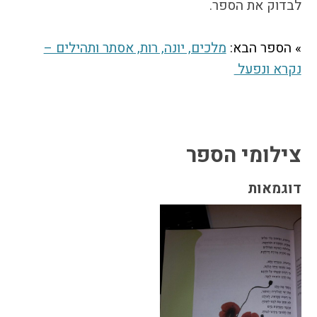
לבדוק את הספר.
התמודדות עם הדתה
מהי הדתה? ומהי
חילוניות?
» הספר הבא:
מלכים, יונה, רות, אסתר ותהילים –
כיצד למנוע הדתה?
נקרא ‏ונפעל ‏
זיהיתי הדתה, מה
עושים?
המדריך להורה החילוני
המדריך למורה: תרבות
צילומי הספר
יהודית-ישראלית
דוגמאות
כל הכתבות
הרשמה לעדכונים
מן התקשורת