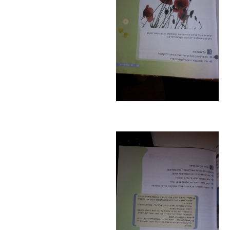
הבחירות לרשויות
המקומיות
הכשרת הורים
לאקטיביזם בחינוך
התארגנויות הורים –
משמר הורים וקהילות
חינוך חילוניות יישוביות
עבודה עם מורים
העמותה
חזון החינוך החילוני
הצוות
כתבו לנו