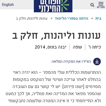
English
חיפוש
בית
הדתה בספרי הלימוד
עונות וליהנות, חלק ב
ארגז הכלים שלנו –
לאקלים חינוכי ראוי
עונות וליהנות, חלק ב
ונטול הדתה
דיווחי הדתה: עדכונים
כיתה ו'
שפה
יבנה בונוס, 2014
מהשטח
הדתה בספרי לימוד
הורידו את הסקירה המלאה
עמותות דתיות בגנים
ובבתי-ספר הממלכתיים
ההתרשמות הכללית שלי מהספר – הוא יהיה ראוי
– מה ניתן לעשות?
בהחלט לאחר עריכה ושינוי של הטקסט במקומות
תכנית הלימודים
במקצוע תרבות
מסוימים [ישנו פירוט]. יש לי קושי גם עם העובדה
יהודית-ישראלית –
שהספר מפאר את המדינה ואת סמליה, אך לכך כמעט
תכנית מדיתה
ולא התייחסתי כי זו אינה המטרה שלשמה נתבקשתי
הדתה בצה"ל