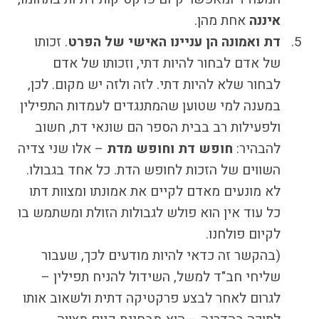
איננה
אחת מהן.
דת ואמונה הן עניינו האישי של הפרט
. זכותו
של אדם לבחור להיות דתי, וזכותו של אדם
לבחור שלא להיות דתי. לזה ולזה יש מקום. לכן,
במענה למי שטוען שהמתנגדים לעמדות התפילין
ולפעילות רב בבית הספר הם שונאי דת, חשוב
להבהיר:
חופש דת וחופש מדת
– אלו שני צדיה
השווים של הזכות לחופש הדת. כל אחד בגבולו.
לא מונעים מאדם לקיים את אמונתו ומצוות דתו
כל עוד אין הוא פולש לגבולות הזולת ומשתמש בו
לקיום פולחנו.
(בהקשר זה כדאי להיות מודעים לכך, שעבור
שליחי חב"ד למשל, השידול להניח תפילין –
לגרום לאחר לבצע פרקטיקה דתית ולשאוב אותו