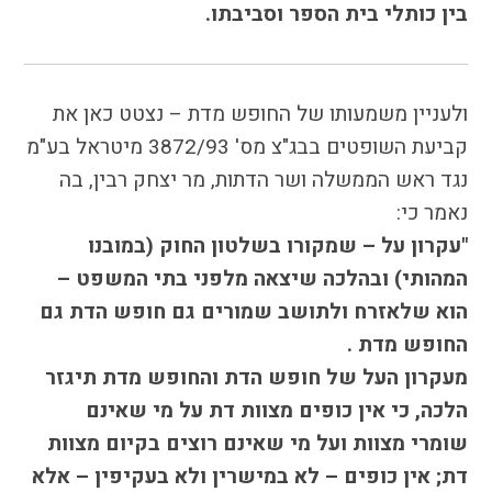
בין כותלי בית הספר וסביבתו.
ולעניין משמעותו של החופש מדת – נצטט כאן את
קביעת השופטים בבג"צ מס' 3872/93 מיטראל בע"מ
נגד ראש הממשלה ושר הדתות, מר יצחק רבין, בה
נאמר כי:
"עקרון על – שמקורו בשלטון החוק (במובנו
המהותי) ובהלכה שיצאה מלפני בתי המשפט –
הוא שלאזרח ולתושב שמורים גם חופש הדת גם
החופש מדת .
מעקרון העל של חופש הדת והחופש מדת תיגזר
הלכה, כי אין כופים מצוות דת על מי שאינם
שומרי מצוות ועל מי שאינם רוצים בקיום מצוות
דת; אין כופים – לא במישרין ולא בעקיפין – אלא