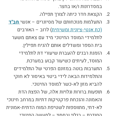
במסדרונות ו/או בחצר.
הקצאת חדר כיתה לצורך תפילה.
התעלמות מנוכחותם של מסיונרים – אנשי
חב"ד
(כת אנטי-ציונית ומשיחית
) לרוב – האורבים
לתלמידי המוסד החינוכי מיד עם צאתם משער
בית הספר ומשדלים אותם להניח תפילין.
הזמנת רבנים להעברת שיעורי דת לתלמידי
המוסד, לעיתים כשיעור קבוע במערכת.
התערבות בוטה במזונם הפרטי של התלמידים
והתלמידות הבאה לידי ביטוי באיסור לא חוקי
להביא מזון לא-כשר למוסד החינוכי.
תופעות ברורות וגלויות אלה, של הפצת הדת
והאמונה והנכחת פרקטיקות דתיות במרחב חינוכי
לא-דתי, מתווספות לשטיפת המוח הדתית-אמונית
החודרת – בגלוי ובסמוי – למעשה החינוכי