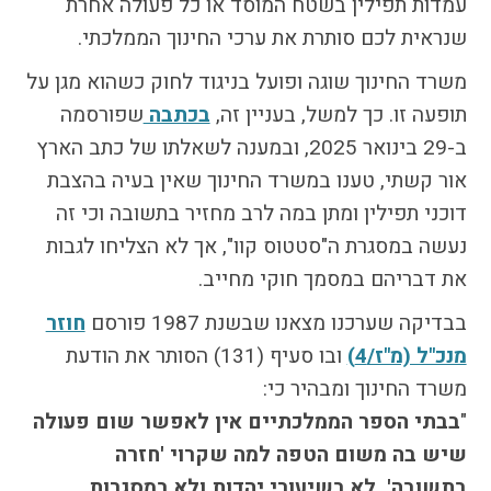
עמדות תפילין בשטח המוסד או כל פעולה אחרת
שנראית לכם סותרת את ערכי החינוך הממלכתי.
משרד החינוך שוגה ופועל בניגוד לחוק כשהוא מגן על
תופעה זו. כך למשל, בעניין זה,
בכתבה
שפורסמה
ב-29 בינואר 2025, ובמענה לשאלתו של כתב הארץ
אור קשתי, טענו במשרד החינוך שאין בעיה בהצבת
דוכני תפילין ומתן במה לרב מחזיר בתשובה וכי זה
נעשה במסגרת ה"סטטוס קוו", אך לא הצליחו לגבות
את דבריהם במסמך חוקי מחייב.
בבדיקה שערכנו מצאנו שבשנת 1987 פורסם
חוזר
מנכ"ל (מ"ז/4)
ובו סעיף (131) הסותר את הודעת
משרד החינוך ומבהיר כי:
"
בבתי הספר הממלכתיים אין לאפשר שום פעולה
שיש בה משום הטפה למה שקרוי 'חזרה
בתשובה', לא בשיעורי יהדות ולא במסגרות