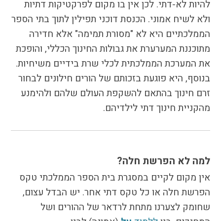
להיות לא-דתי. לכן אין בו מקום לפרקטיקות דתיות
הקו החם
ולא לשיח אמוני. הכנסת דוכני תפילין לתוך בתי הספר
הצטרפות והתנדבות
הממלכתיים היא לא "מסורת תמימה" אלא חדירה
הרשמה לעדכונים
מתוכננת המערערת את גבולות החינוך הכללי, והופכת
הפורום החילוני
את המערכת הממלכתית לכלי שרת בידיים משיחיות.
בפייסבוק
בנוסף, היא פוגעת בזכותם של הורים חילונים לבחור
זרם חינוך בהתאם להשקפת העולם שלהם ולהימנע
מהקניית חינוך דתי לילדיהם.
למה לא הפרשת חלה?
אין מקום לקיים במסגרת בית הספר הממלכתי טקס
הפרשת חלה או כל טקס דתי אחר. יש הבדל עצום,
שחומק לצערנו מתחת לרדאר של ההורים ושל