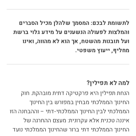
הבחירות לרשויות
המקומיות
הכשרת הורים
לתשומת לבכם: המסמך שלהלן מכיל הסברים
לאקטיביזם בחינוך
והמלצות לפעולה הנשענים על מידע גלוי ברשת
התארגנויות הורים –
ועל תובנות מהשטח, אך הוא לא מהווה, ואינו
משמר הורים וקהילות
מחליף, ייעוץ משפטי.
חינוך חילוניות יישוביות
עבודה עם מורים
למה לא תפילין?
העמותה
הנחת תפילין היא פרקטיקה דתית מובהקת. חוק
חזון החינוך החילוני
החינוך הממלכתי מבחין במפורש בין החינוך
הצוות
הממלכתי לבין החינוך הממלכתי-דתי – וההבחנה הזו
איננה טכנית אלא עקרונית: מעצם ההחרגה של
החינוך הממלכתי דתי ברור שהחינוך הממלכתי נועד
כתבו לנו