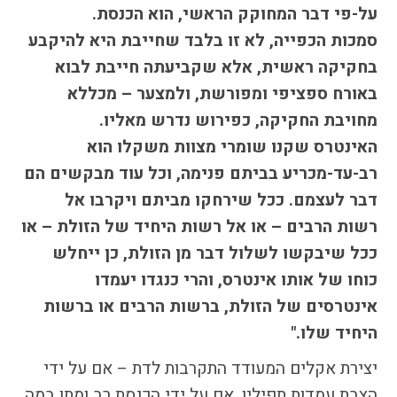
על-פי דבר המחוקק הראשי, הוא הכנסת.
סמכות הכפייה, לא זו בלבד שחייבת היא להיקבע
בחקיקה ראשית, אלא שקביעתה חייבת לבוא
באורח ספציפי ומפורשת, ולמצער – מכללא
מחויבת החקיקה, כפירוש נדרש מאליו.
האינטרס שקנו שומרי מצוות משקלו הוא
רב-עד-מכריע בביתם פנימה, וכל עוד מבקשים הם
דבר לעצמם. ככל שירחקו מביתם ויקרבו אל
רשות הרבים – או אל רשות היחיד של הזולת – או
ככל שיבקשו לשלול דבר מן הזולת, כן ייחלש
כוחו של אותו אינטרס, והרי כנגדו יעמדו
אינטרסים של הזולת, ברשות הרבים או ברשות
היחיד שלו."
יצירת אקלים המעודד התקרבות לדת – אם על ידי
הצבת עמדות תפילין, אם על ידי הכנסת רב ומתן במה