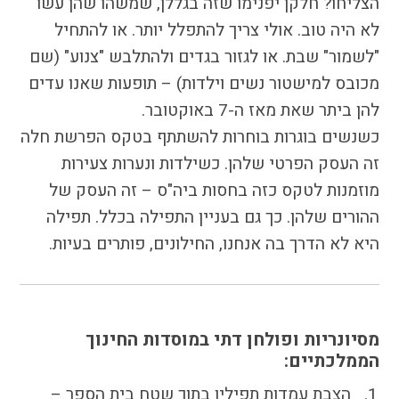
הצליחו? חלקן יפנימו שזה בגללן, שמשהו שהן עשו
לא היה טוב. אולי צריך להתפלל יותר. או להתחיל
"לשמור" שבת. או לגזור בגדים ולהתלבש "צנוע" (שם
מכובס למישטור נשים וילדות) – תופעות שאנו עדים
להן ביתר שאת מאז ה-7 באוקטובר.
כשנשים בוגרות בוחרות להשתתף בטקס הפרשת חלה
זה העסק הפרטי שלהן. כשילדות ונערות צעירות
מוזמנות לטקס כזה בחסות ביה"ס – זה העסק של
ההורים שלהן. כך גם בעניין התפילה בכלל. תפילה
היא לא הדרך בה אנחנו, החילונים, פותרים בעיות.
מסיונריות ופולחן דתי במוסדות החינוך
הממלכתיים:
הצבת עמדות תפילין בתוך שטח בית הספר –