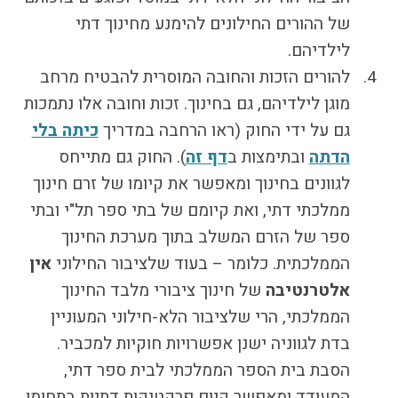
של ההורים החילונים להימנע מחינוך דתי
לילדיהם.
להורים הזכות והחובה המוסרית להבטיח מרחב
מוגן לילדיהם, גם בחינוך. זכות וחובה אלו נתמכות
גם על ידי החוק (ראו הרחבה במדריך
כיתה בלי
הדתה
ובתימצות ב
דף זה
). החוק גם מתייחס
לגוונים בחינוך ומאפשר את קיומו של זרם חינוך
ממלכתי דתי, ואת קיומם של בתי ספר תל"י ובתי
ספר של הזרם המשלב בתוך מערכת החינוך
הממלכתית. כלומר – בעוד שלציבור החילוני
אין
אלטרנטיבה
של חינוך ציבורי מלבד החינוך
הממלכתי, הרי שלציבור הלא-חילוני המעוניין
בדת לגווניה ישנן אפשרויות חוקיות למכביר.
הסבת בית הספר הממלכתי לבית ספר דתי,
המעודד ומאפשר קיום פרקטיקות דתיות בתחומו,