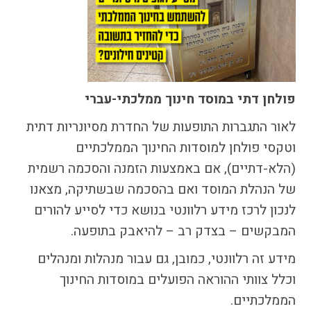
התמודדות עם הדתה
מהי הדתה? ומהי
חילוניות?
כיצד למנוע הדתה?
זיהיתי הדתה, מה
פולחן דתי במוסד חינוך ממלכתי-עברי
עושים?
המדריך להורה החילוני
לאור התגברות התופעות של החדרת מסיונריות דתית
המדריך למורה: תרבות
וטקסי פולחן למוסדות החינוך הממלכתיים
יהודית-ישראלית
(הלא-דתיים), אם באמצעות הזמנה והסכמה רשמית
של הנהלת המוסד ואם בהסכמה שבשתיקה, מצאנו
לנכון לרכז מידע רלוונטי בנושא כדי לסייע להורים
כל הכתבות
המבקשים – בצדק רב – להיאבק בתופעה.
הרשמה לעדכונים
מידע זה רלוונטי, כמובן, גם עבור מנהלות ומנהלים
מן התקשורת
וכלל צוותי ההוראה הפועלים במוסדות החינוך
הממלכתיים.