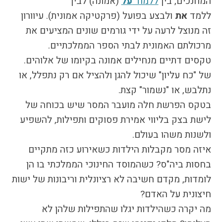
המחנכים, בין
ללמוד
על
(אמונה) לבין
ללמד
את
ולבצע בפועל (פרקטיקה אמונית). עיוורון
זה מנוצל לרעה על ידי גורמים שונים המציעים את
מרכולתם האמונית לבתי הספר הממלכתיים.
טקסים דתיים מנחילים אמונה בקיומו של אלוהים.
של "כח עליון" שיכול להגן ולהציל אם רק נתפלל, או
נתלבש, או "נשמור" קצת.
בטקס הפרשת חלה מועבר המסר שיש בכוחה של
לישת בצק בליווי אמירת פסוקים ותפילות, להשפיע
ולשנות משהו בעולם.
איזה מסר מקבלות הילדות כשאירוע כזה מתקיים
בחסות ביה"ס? כשהמוסד החינוכי הממלכתי בו הן
לומדות, מקדם חשיבה לא רציונלית וריבונות של ישות
חיצונית על האדם?
מה יקרה כשהילדות יגלו שהתפילות שלהן לא