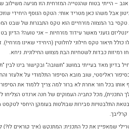
אגב – הייתי בטוח שהנטייה המזרחית הזו מגיעה משילוב של
יטון אבל משהו כאן מטריד אותי: הטקס הנוסף היחידי שזוכ
טקסי בר המצווה מזרחיים הוא טקס התבגרות של שבט המס
יינטליזם גזעני מאשר עידוד מזרחיות – אני טועה? הדיון בט
 כולל תיאור טקס חילוני לחלוטין (היחידי שאינו מזרחי!). ז
 רמיזות כבדות לשטחיות הבת מצווש החילונית. ניחא.
ל בדיון מאד בעייתי במושג "תשובה" ובקישור בינו לבין "ת
כסיפור ראליסטי, שוב מובא הסיפור התלמודי על אלעזר והח
ף אותו בכל חור אחרת לא ברור למה צריך ללמוד את הסיפור
ך התכנית), מכל כתביה העמוקים של חנה ארנדט הצליחו ל
מבטאת התלבטויות סבירות שבולטות בעומקן היחסי לטקסט 
קרליבך.
טרילי שמאפיין את כל התכנית: המתנקש (איך קוראים לו?) ל