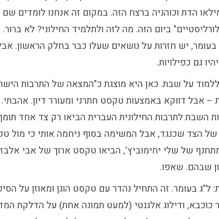
ילאו הדת וכוהניה ברצח הזה. במקום זה אנחנו לומדים שם
רליסטיים" ביום הזה. מה לזה ולתלמיד החילוני? לא ברור. א
 בעומר, יש חזרות על נושאים שעלו כבר בחלק הראשון. אבל
יו גם כפילויות.
ללמוד על שבת. כאן היא מוצגת כ"המצאה של התרבות הישרא
 אבל דווקא באמצעות טקסט חתרני ומעורר דיון. אהבתי. 
ת השבת לתרבות החילונית העברית הביאו רק צד אחד תומ
ר של הצד שכנגד, אבל המשימה בסוף ניחמה אותי כי מול ט
תחנף של שלי יחימוביץ', הביאו טקסט ארוך של אבי אלבז 
ון שבהם. שאפו.
: ל"ג בעומר. זה התחיל נהדר עם טקסט הוגן ומאוזן על הסיפ
ר כוכבא, ודילוג אלגנטי (למעט תמונה אחת) על הדלקת המד