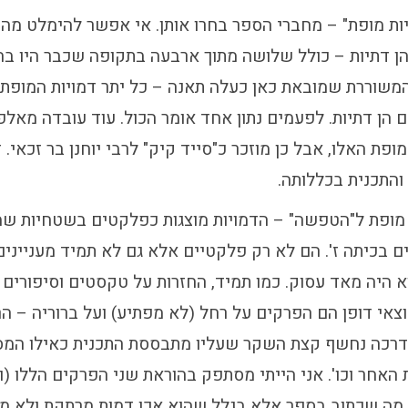
יות מופת" – מחברי הספר בחרו אותן. אי אפשר להימלט מ
ן דתיות – כולל שלושה מתוך ארבעה בתקופה שכבר היו בה 
המשוררת שמובאת כאן כעלה תאנה – כל יתר דמויות המופת
 הן דתיות. לפעמים נתון אחד אומר הכול. עוד עובדה מאלפת:
ופת האלו, אבל כן מוזכר כ"סייד קיק" לרבי יוחנן בר זכאי. 
והתכנית בכללותה.
 מופת ל"הטפשה" – הדמויות מוצגות כפלקטים בשטחיות ש
ם בכיתה ז'. הם לא רק פלקטיים אלא גם לא תמיד מעניינים
 היה מאד עסוק. כמו תמיד, החזרות על טקסטים וסיפורים 
צאי דופן הם הפרקים על רחל (לא מפתיע) ועל ברוריה – הר
 דרכה נחשף קצת השקר שעליו מתבססת התכנית כאילו המס
 האחר וכו'. אני הייתי מסתפק בהוראת שני הפרקים הללו (ו
ל מה שכתוב בספר אלא בגלל שהוא אכן דמות מרתקת ולא מ