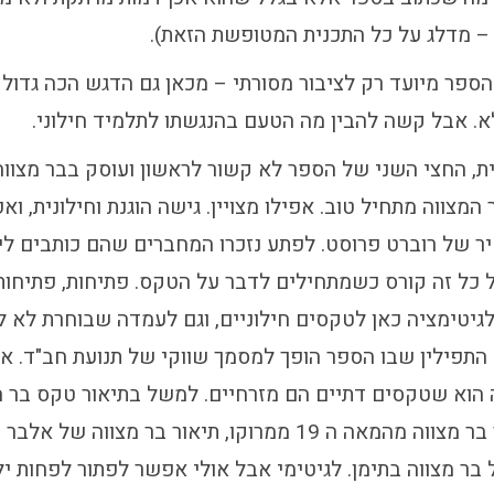
 – מדלג על כל התכנית המטופשת הזאת).
ר מיועד רק לציבור מסורתי – מכאן גם הדגש הכה גדול 
. אבל קשה להבין מה הטעם בהנגשתו לתלמיד חילוני.
, החצי השני של הספר לא קשור לראשון ועוסק בבר מצווה,
מצווה מתחיל טוב. אפילו מצויין. גישה הוגנת וחילונית, וא
ר של רוברט פרוסט. לפתע נזכרו המחברים שהם כותבים ליל
ל כל זה קורס כשמתחילים לדבר על הטקס. פתיחות, פתיחו
 לגיטימציה כאן לטקסים חילוניים, וגם לעמדה שבוחרת לא ל
התפילין שבו הספר הופך למסמך שווקי של תנועת חב"ד. א
וא שטקסים דתיים הם מזרחיים. למשל בתיאור טקס בר ה
רק שלושה קטעים: תיאור בר מצווה מהמאה ה 19 ממרוקו, תיאור בר 
 בר מצווה בתימן. לגיטימי אבל אולי אפשר לפתור לפחות י