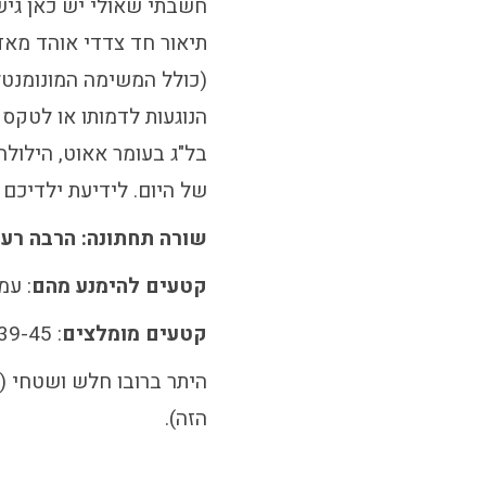
חשבתי שאולי יש כאן גישה
תיאור חד צדדי אוהד מאד 
(כולל המשימה המונומנטל
הנוגעות לדמותו או לטקס 
בל"ג בעומר אאוט, הילולה 
של היום. לידיעת ילדיכם ה
שורה תחתונה: הרבה רע 
קטעים להימנע מהם
: עמ' 129, 138-148, 
קטעים מומלצים
: 39-45, 72-81, 113, 118, 177-8
היתר ברובו חלש ושטחי (א
הזה).