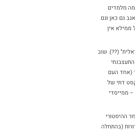
 מה מלמדים
גב גם כאן וגם
 ממילא אין
לית" (??). שוב
התעצבנתי
ך (אחד העם
קסט דתי של
– ממייסדי
ור ההיסטורי
ורות (בהתחלה