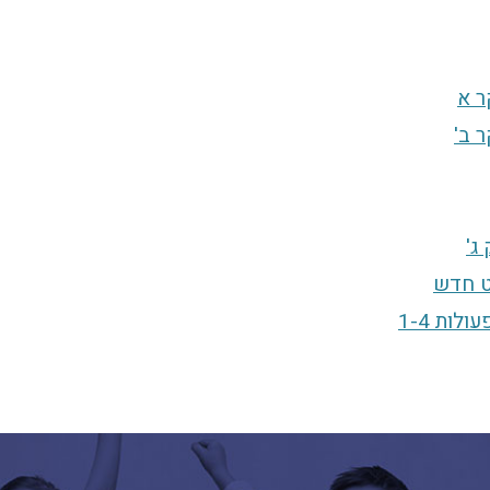
ר א
 ב'
ג'
ט חדש
ת 1-4‏