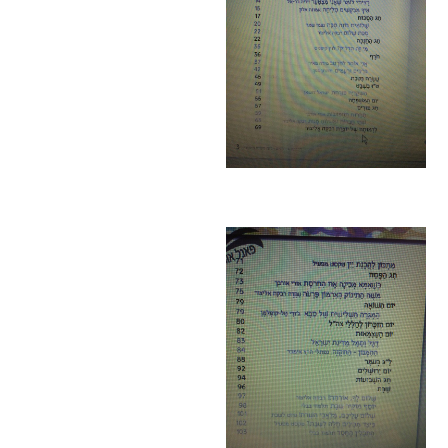
הבחירות לרשויות
המקומיות
הכשרת הורים
לאקטיביזם בחינוך
התארגנויות הורים –
משמר הורים וקהילות
חינוך חילוניות יישוביות
עבודה עם מורים
העמותה
חזון החינוך החילוני
הצוות
כתבו לנו