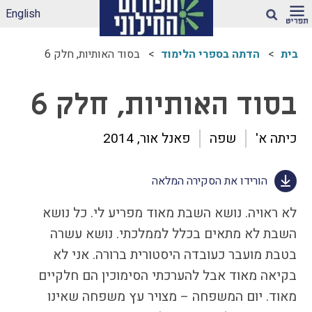
English
חיפוש
בית
הדתה בספרי הלימוד
בסוד האותיות, חלק 6
ארגז הכלים שלנו –
לאקלים חינוכי ראוי
בסוד האותיות, חלק 6
ונטול הדתה
דיווחי הדתה: עדכונים
כיתה א'
שפה
פאנל אור, 2014
מהשטח
הדתה בספרי לימוד
הורידו את הסקירה המלאה
עמותות דתיות בגנים
ובבתי-ספר הממלכתיים
לא ראויה. נושא השבת מאוד מפריע לי. כל נושא
– מה ניתן לעשות?
השבת לא מתאים בכלל לממלכתי. נושא עשרה
תכנית הלימודים
במקצוע תרבות
בטבת מועבר כעובדה היסטורית ברורה. אני לא
יהודית-ישראלית –
בקיאה מאוד אבל להערכתי הסימוכין הם חלקיים
תכנית מדיתה
מאוד. יום המשפחה – מצויר עץ משפחה שאינו
הדתה בצה"ל