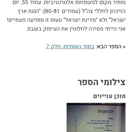
מותיר מקום למשפחות אלטרנטיביות. עמוד 55. יום
התמודדות עם הדתה
הזיכרון לחללי צה"ל (עמודים 80-81): "הגנת ארץ
מהי הדתה? ומהי
חילוניות?
ישראל" ולא "מדינת ישראל" טעות זו מופיעה פעמיים!
כיצד למנוע הדתה?
אני הייתי מסירה לחלוטין את העיסוק בשבת.
זיהיתי הדתה, מה
עושים?
» הספר הבא:
בסוד האותיות, חלק 7
המדריך להורה החילוני
המדריך למורה: תרבות
יהודית-ישראלית
צילומי הספר
כל הכתבות
תוכן עניינים
הרשמה לעדכונים
מן התקשורת